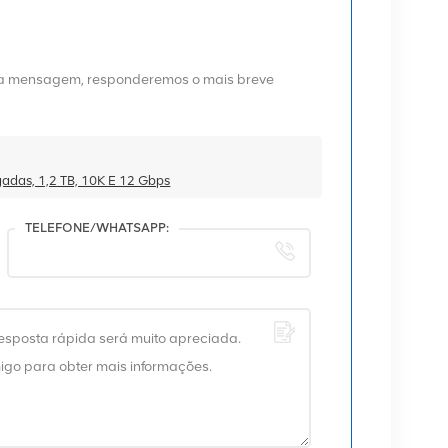
uma mensagem, responderemos o mais breve
adas, 1,2 TB, 10K E 12 Gbps
TELEFONE/WHATSAPP: