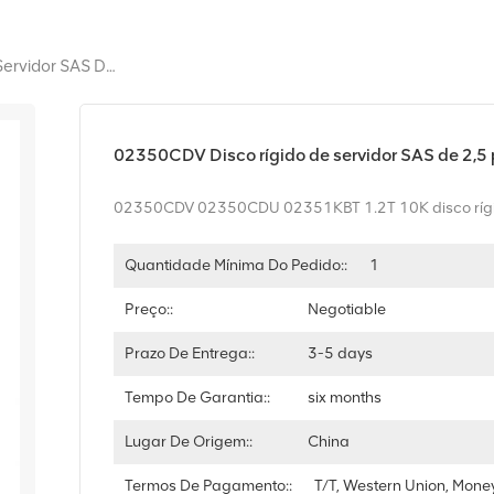
02350CDV Disco Rígido De Servidor SAS De 2,5 Polegadas, 1,2 TB, 10K E 12 Gbps
02350CDV Disco rígido de servidor SAS de 2,5 
02350CDV 02350CDU 02351KBT 1.2T 10K disco rígi
Quantidade Mínima Do Pedido::
1
Preço::
Negotiable
Prazo De Entrega::
3-5 days
Tempo De Garantia::
six months
Lugar De Origem::
China
Termos De Pagamento::
T/T, Western Union, Mon