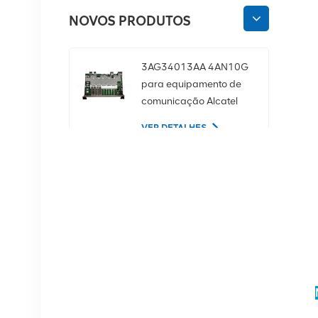
NOVOS PRODUTOS
3AG34013AA 4AN10G
para equipamento de
comunicação Alcatel
Lucent
VER DETALHES
02350CDV Disco rígido
de servidor SAS de 2,5
polegadas, 1,2 TB, 10K
e 12 Gbps
VER DETALHES
Equipamento de
comunicação NOKIA
APAF 474676A.101