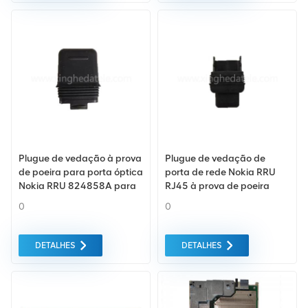
óptico da Nokia, atendendo
horas!
aos requisitos de
conformidade industrial TAA
e RoHS para infraestrutura
de telecomunicações.
Grande estoque disponível
para envio
imediato.Contate-nos
agora para obter um
orçamento em tempo real e
uma ficha técnica dentro de
24 horas!
Plugue de vedação à prova
Plugue de vedação de
de poeira para porta óptica
porta de rede Nokia RRU
Nokia RRU 824858A para
RJ45 à prova de poeira
Nokia FBBC FSMF
821687A
0
0
DETALHES
DETALHES