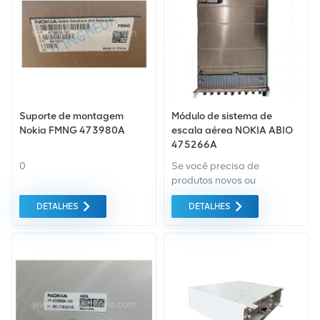
Suporte de montagem
Módulo de sistema de
Nokia FMNG 473980A
escala aérea NOKIA ABIO
475266A
0
Se você precisa de
produtos novos ou
renovados, leva em
DETALHES
DETALHES
consideração garantia
como padrão. Compramos
apenas equipamentos de
mercado verde do da mais
alta qualidade. Tudo isso é
fornecido ao melhor preço
possível.