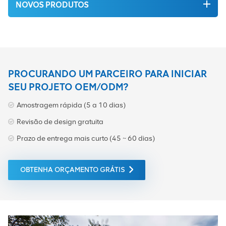
NOVOS PRODUTOS
(2G/3G/4G/5G),
suportando arquiteturas
macro, micro, DAS e de
banda base com alocação
flexível de slots e
compatibilidade hot-
swappable. Subversões
PROCURANDO UM PARCEIRO PARA INICIAR
como
SEU PROJETO OEM/ODM?
473098A.202/.203/.204
atendem a diferentes
Amostragem rápida (5 a 10 dias)
necessidades térmicas e de
configuração. Grande
Revisão de design gratuita
estoque disponível para
Prazo de entrega mais curto (45 ~ 60 dias)
envio imediato. Entre em
contato conosco agora
mesmo. Receba um
orçamento em tempo real e
OBTENHA ORÇAMENTO GRÁTIS
a ficha técnica em até 24
horas!