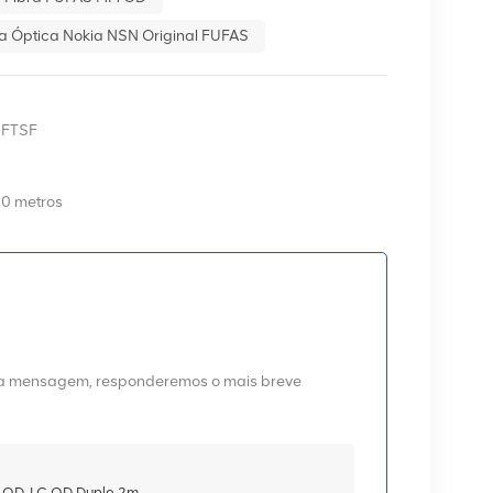
a Óptica Nokia NSN Original FUFAS
 FTSF
0 metros
uma mensagem, responderemos o mais breve
C OD-LC OD Duplo 2m