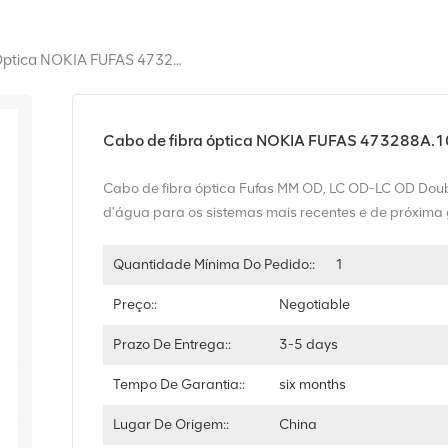
Cabo De Fibra Óptica NOKIA FUFAS 473288A.102 LC OD-LC OD Duplo 2m
Cabo de fibra óptica NOKIA FUFAS 473288A.
Cabo de fibra óptica Fufas MM OD, LC OD-LC OD Doub
d'água para os sistemas mais recentes e de próxima
Quantidade Mínima Do Pedido::
1
Preço::
Negotiable
Prazo De Entrega::
3-5 days
Tempo De Garantia::
six months
Lugar De Origem::
China