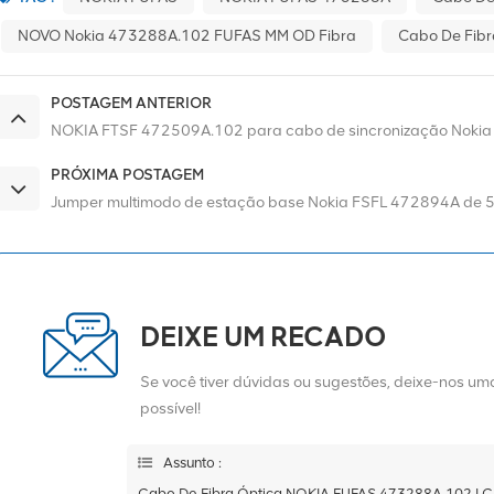
NOVO Nokia 473288A.102 FUFAS MM OD Fibra
Cabo De Fibr
POSTAGEM ANTERIOR
NOKIA FTSF 472509A.102 para cabo de sincronização Nokia
PRÓXIMA POSTAGEM
Jumper multimodo de estação base Nokia FSFL 472894A de 5
DEIXE UM RECADO
Se você tiver dúvidas ou sugestões, deixe-nos 
possível!
Assunto :
Cabo De Fibra Óptica NOKIA FUFAS 473288A.102 L