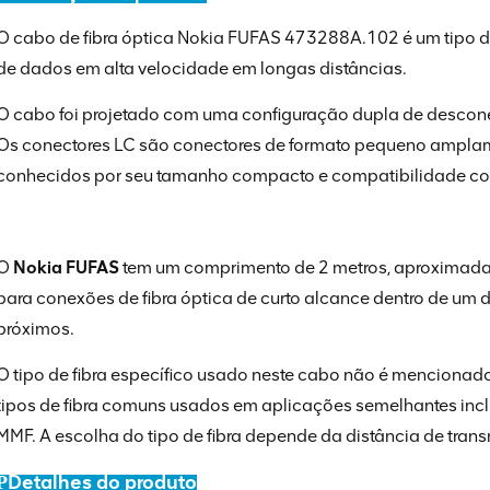
O cabo de fibra óptica Nokia FUFAS 473288A.102 é um tipo d
de dados em alta velocidade em longas distâncias.
O cabo foi projetado com uma configuração dupla de descon
Os conectores LC são conectores de formato pequeno amplamen
conhecidos por seu tamanho compacto e compatibilidade com
O
Nokia FUFAS
tem um comprimento de 2 metros, aproximad
para conexões de fibra óptica de curto alcance dentro de um da
próximos.
O tipo de fibra específico usado neste cabo não é mencionad
tipos de fibra comuns usados ​​em aplicações semelhantes in
MMF. A escolha do tipo de fibra depende da distância de trans
Detalhes do produto
P