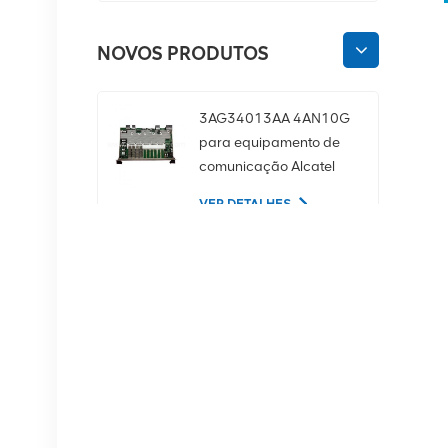
NOVOS PRODUTOS
3AG34013AA 4AN10G
para equipamento de
comunicação Alcatel
Lucent
VER DETALHES
02350CDV Disco rígido
de servidor SAS de 2,5
polegadas, 1,2 TB, 10K
e 12 Gbps
VER DETALHES
Equipamento de
comunicação NOKIA