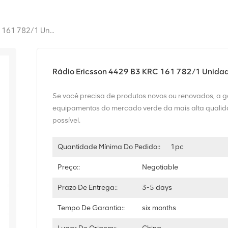
Rádio Ericsson 4429 B3 KRC 161 782/1 Unidade De Rádio
Rádio Ericsson 4429 B3 KRC 161 782/1 Unidad
Se você precisa de produtos novos ou renovados, a 
equipamentos do mercado verde da mais alta qualida
possível.
Quantidade Mínima Do Pedido::
1pc
Preço::
Negotiable
Prazo De Entrega::
3-5 days
Tempo De Garantia::
six months