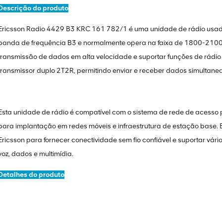
Descrição do produto
Ericsson Radio 4429 B3 KRC 161 782/1 é uma unidade de rádio usada
banda de frequência B3 e normalmente opera na faixa de 1800-2100MH
transmissão de dados em alta velocidade e suportar funções de rádio 
transmissor duplo 2T2R, permitindo enviar e receber dados simultan
Esta unidade de rádio é compatível com o sistema de rede de acesso 
para implantação em redes móveis e infraestrutura de estação base. E
Ericsson para fornecer conectividade sem fio confiável e suportar vár
voz, dados e multimídia.
Detalhes do produto