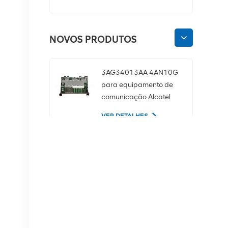
NOVOS PRODUTOS
3AG34013AA 4AN10G
para equipamento de
comunicação Alcatel
Lucent
VER DETALHES
02350CDV Disco rígido
de servidor SAS de 2,5
polegadas, 1,2 TB, 10K
e 12 Gbps
VER DETALHES
Equipamento de