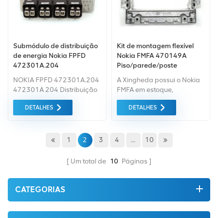
Submódulo de distribuição
Kit de montagem flexível
de energia Nokia FPFD
Nokia FMFA 470149A
472301A.204
Piso/parede/poste
NOKIA FPFD 472301A.204
A Xingheda possui o Nokia
472301A 204 Distribuição
FMFA em estoque,
de energia O submódulo
juntamente com uma ampla
DETALHES
DETALHES
pode ser fornecido pela
gama de equipamentos de
XinghedaTelecom por um
telecomunicações usados ​​e
bom preçoqualidade e
recondicionados.
preço baixo, prazo de
1
2
3
4
...
10
entrega curto.
Um total de
10
Páginas
CATEGORIAS