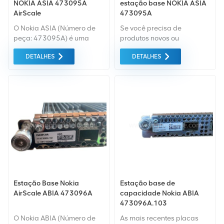
NOKIA ASIA 473095A
estação base NOKIA ASIA
AirScale
473095A
O Nokia ASIA (Número de
Se você precisa de
peça: 473095A) é uma
produtos novos ou
placa de controle comum
renovados, leva em
DETALHES
DETALHES
AirScale crítica para a
consideração garantia
Unidade de Banda Base
como padrão. Compramos
(BBU) Flexi da Nokia,
apenas equipamentos de
servindo como módulo
mercado verde do da mais
central de gerenciamento e
alta qualidade. Tudo isso é
controle em redes de
fornecido ao melhor preço
acesso de rádio (RAN)
possível.
4G/5G. É essencial para
coordenar o
processamento de banda
base, o backhaul e a
conectividade de rádio, e
está disponível em
Estação Base Nokia
Estação base de
subversões como
AirScale ABIA 473096A
capacidade Nokia ABIA
473095A.202, .203 e .204
473096A.103
para atender a diversos
requisitos de implantação.
O Nokia ABIA (Número de
As mais recentes placas