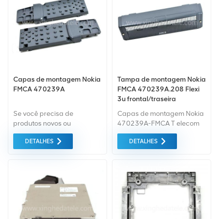
fornecido ao melhor preço
possível
Capas de montagem Nokia
Tampa de montagem Nokia
FMCA 470239A
FMCA 470239A.208 Flexi
3u frontal/traseira
Se você precisa de
Capas de montagem Nokia
produtos novos ou
470239A-FMCA T elecom
renovados, a garantia
Equipment Mounting Capa
DETALHES
DETALHES
abrangente é padrão.
frontal para BBU RRU
Adquirimos apenas
equipamentos do mercado
verde da mais alta
qualidade. Tudo isso é
fornecido ao melhor preço
possível.