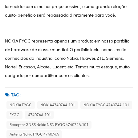
fornecido com o melhor preço possível, e uma grande relação
custo-benefício será repassada diretamente para você.
NOKIA FYGC representa apenas um produto em nosso portfólio
de hardware de classe mundial. O portfólio inclui nomes muito
conhecidos da indústria, como Nokia, Huawei, ZTE, Siemens,
Nortel, Ericsson, Alcatel, Lucent, etc. Temos muito estoque, muito
obrigado por compartilhar com os clientes.
TAG :
NOKIA FYGC
NOKIA474074A.101
NOKIA FYGC 474074A.101
FYGC
474074A.101
Receptor GNSS Nokia NSN FYGC 474074A.101
Antena Nokia FYGC 474074A