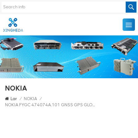
NOKIA
Lar
/
NOKIA
/
NOKIA FYGC 474074A.101 GNSS GPS GLONASS RECEPTOR COM ANTENA Antena De Cabeça De Cogumelo