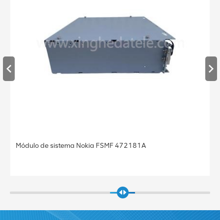
Estação base Nokia FRGU RRU 472956A FLEXI RF
MODULE 6TX 2100