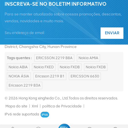
INSCREVA-SE NO BOLETIM INFORMATIVO
Para se manter atualizado sobre nossas promoções, descontos,
vendas, novidades e muito mais.
Telefone :
+8619376997331
ENVIAR
E-mail :
summer@chinaxingheda.com
Endereço : 2506 Xidi Building, No. 8 Fenglin Third Road,Yuelu
District, Changsha City, Hunan Province
Tags quentes :
ERICSSON 2219 B8A
Nokia AMIA
Nokia ABIA
Nokia FXED
Nokia FXDB
Nokia FXDB
NOKIA ÁSIA
Ericsson 2219 B1
ERICSSON 6630
Ericsson 2219 B3A
© 2026 Hong Kong xingheda Co., Ltd.Todos os direitos reservados.
Mapa do site
|
Xml
|
política de Privacidade
|
IPv6 rede suportada