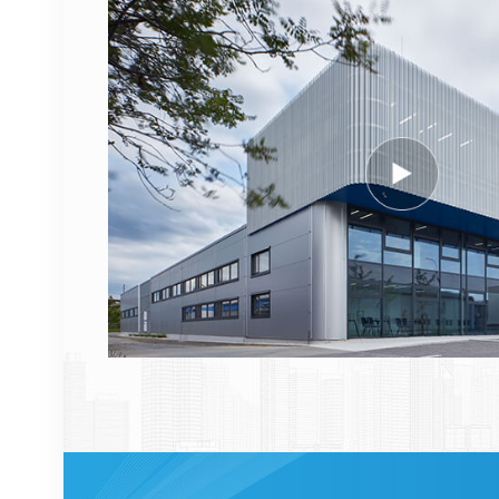
AHEGC 474914A
AirScale RRH 4T4R RRU
VER DETALHES
Cabo de fibra óptica
NOKIA FUFAS
473288A.102 LC OD-LC
OD duplo 2m
VER DETALHES
1662SMC 3AL98324AA
SYNTH4V2 para
equipamentos de
comunicação Alcatel
VER DETALHES
Lucent
ERICSSON 2212 B31