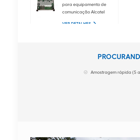
para equipamento de
comunicação Alcatel
Lucent
VER DETALHES
02350CDV Disco rígido
de servidor SAS de 2,5
PROCURANDO
polegadas, 1,2 TB, 10K
e 12 Gbps
VER DETALHES
Amostragem rápida (5 a
Equipamento de
comunicação NOKIA
APAF 474676A.101
RRU
VER DETALHES
Estação base NOKIA