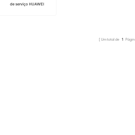
de serviço HUAWEI
TNZ5UNS4 03032WXA
OSN1800
Um total de
1
Págin