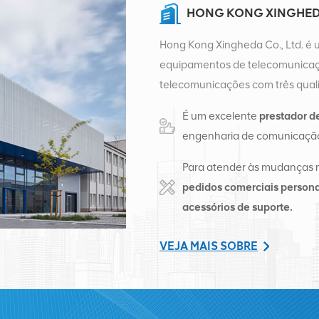
HONG KONG XINGHEDA
Hong Kong Xingheda Co., Ltd. é 
equipamentos de telecomunicaçõ
telecomunicações com três quali
auxiliares. Atualmente, a empres
É um excelente
prestador d
distribuição de fábrica em Cha
engenharia de comunicação
de vendas internacionais em Ch
negócios internacionais no Sudes
Para atender às mudanças 
Rússia, fornecemos estações bas
pedidos comerciais persona
de telecomunicações transform
acessórios de suporte.
abrangentes, como transmissão, 
terminais e materiais auxiliares 
VEJA MAIS SOBRE
Nokia, Ericsson, Huawei, ZTE, Bel
nossa participação no mercado i
serviços de alta qualidade, preço