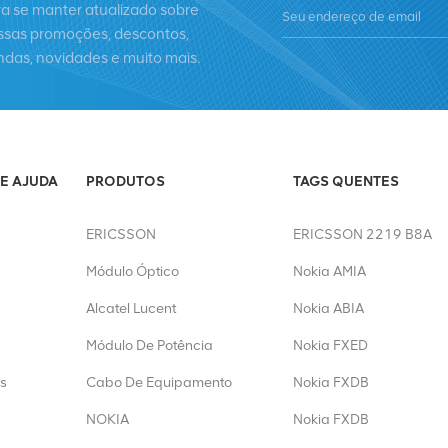
ra se manter atualizado sobre
ssas promoções, descontos,
ndas, novidades e muito mais.
E AJUDA
PRODUTOS
TAGS QUENTES
ERICSSON
ERICSSON 2219 B8A
Módulo Óptico
Nokia AMIA
Alcatel Lucent
Nokia ABIA
Módulo De Potência
Nokia FXED
s
Cabo De Equipamento
Nokia FXDB
NOKIA
Nokia FXDB