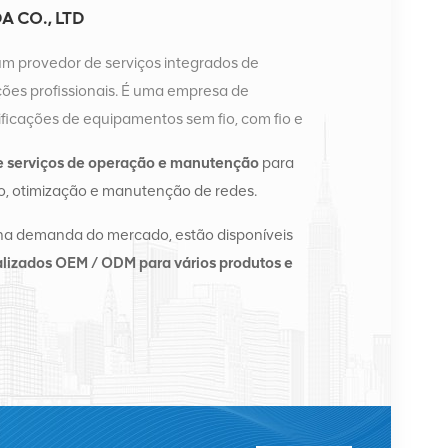
 CO., LTD
um provedor de serviços integrados de
es profissionais. É uma empresa de
ficações de equipamentos sem fio, com fio e
a possui dois armazéns inteligentes e centros de
e serviços de operação e manutenção
para
ngsha e Hong Kong. Em 2016, montamos uma sede
, otimização e manutenção de redes.
angsha, China. Com sede na China, realizamos
te Asiático, Europa, Estados Unidos, África e
na demanda do mercado, estão disponíveis
e e fornecemos às principais operadoras regionais
lizados OEM / ODM para vários produtos e
ação de equipamentos e serviços de manutenção
fornecimento de energia, módulos ópticos, cabos,
de suporte. Os prestadores de serviços incluem
l, Alcatel, Nortel, Siemens e Lucent. Expandiremos
nternacional com produtos de alta qualidade,
s razoáveis ​​e entrega pontual.