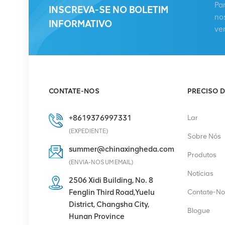
Pa
KRC 161 893/1
INSCREVA-SE NO BOLETIM
no
Unidade de rádio
INFORMATIVO
ve
remota
VER DETALHES
HUAWEI RRU5909
02311TBD
CONTATE-NOS
PRECISO D
WD5M215909GB para
multimodo 2100 MHz (2
VER DETALHES
* 60 W)
+8619376997331
Lar
(EXPEDIENTE)
Sobre Nós
HUAWEI UBBPg1a
summer@chinaxingheda.com
Produtos
03050BYF para banda
(ENVIA-NOS UM EMAIL)
base Huawei BBU 3900
Notícias
2506 Xidi Building, No. 8
VER DETALHES
Fenglin Third Road,Yuelu
Contate-No
District, Changsha City,
Blogue
Hunan Province
Retificador Eltek