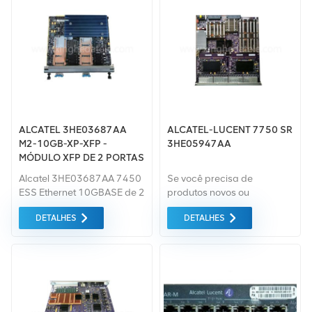
ALCATEL 3HE03687AA
ALCATEL-LUCENT 7750 SR
M2-10GB-XP-XFP -
3HE05947AA
MÓDULO XFP DE 2 PORTAS
PARA 7450-ESS
Alcatel 3HE03687AA 7450
Se você precisa de
ESS Ethernet 10GBASE de 2
produtos novos ou
portas MDA-XP. Aceita dois
renovados, leva em
DETALHES
DETALHES
(2) módulos ópticos XFP
consideração garantia
10GigE. (Compatível com
como padrão. Todos estes
3HE00229AB e
são fornecidos ao melhor
3HE03620AA)
preço possível.