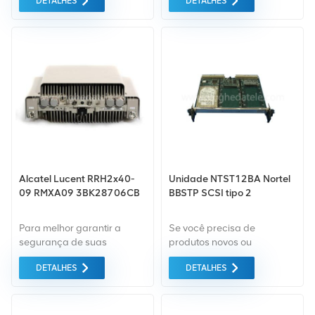
DETALHES
DETALHES
ecologicamente correto,
Protection (ERP), resiliência
conveniente e serviços de
aprimorada e
embalagem eficientes
interfuncionamento flexível
serão fornecidos.
de serviços com redes de
núcleo óptico inteligentes,
como como aqueles
baseados no Alcatel-Lucent
1678 Metro Core Connect
(MCC).
Alcatel Lucent RRH2x40-
Unidade NTST12BA Nortel
09 RMXA09 3BK28706CB
BBSTP SCSI tipo 2
Para melhor garantir a
Se você precisa de
segurança de suas
produtos novos ou
mercadorias, serão
renovados, leva em
DETALHES
DETALHES
fornecidos serviços de
consideração garantia
embalagem profissionais,
como padrão. Todos estes
ecologicamente corretos,
são fornecidos ao melhor
convenientes e eficientes.
preço possível.