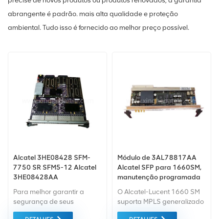
precise de novos produtos ou produtos renovados, a garantia
abrangente é padrão. mais alta qualidade e proteção
ambiental. Tudo isso é fornecido ao melhor preço possível.
Alcatel 3HE08428 SFM-
Módulo de 3AL78817AA
7750 SR SFM5-12 Alcatel
Alcatel SFP para 1660SM,
3HE08428AA
manutenção programada
síncrona do multiplexador
Para melhor garantir a
O Alcatel-Lucent 1660 SM
Alcatel-Lucent 1660
segurança de seus
suporta MPLS generalizado
produtos, profissional,
(GMPLS), Ethernet Ring