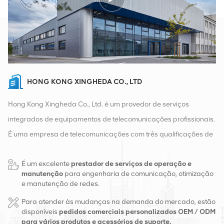
HONG KONG XINGHEDA CO., LTD
Hong Kong Xingheda Co., Ltd. é um provedor de serviços
integrados de equipamentos de telecomunicações profissionais.
É uma empresa de telecomunicações com três qualificações de
equipamentos sem fio, com fio e auxiliares. Atualmente, a
É um excelente
prestador de serviços de operação e
empresa possui dois armazéns inteligentes e centros de
manutenção
para engenharia de comunicação, otimização
distribuição de fábrica em Changsha e Hong Kong. Em 2016,
e manutenção de redes.
montamos uma sede de vendas internacionais em Changsha,
Para atender às mudanças na demanda do mercado, estão
China. Com sede na China, realizamos negócios internacionais
disponíveis
pedidos comerciais personalizados OEM / ODM
para vários produtos e acessórios de suporte.