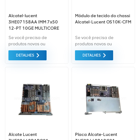
Alcatel-lucent
Módulo de tecido do chassi
3HE07158AA IMM 7x50
Alcatel-Lucent OS10K-CFM
12-PT 10GE MULTICORE
SFP+L3HQ
Se você precisa de
Se você precisa de
produtos novos ou
produtos novos ou
renovados, leva em
renovados, leva em
DETALHES
DETALHES
consideração garantia
consideração garantia
como padrão. Todos estes
como padrão. Compramos
são fornecidos ao melhor
apenas equipamentos de
preço possível.
mercado verde do da mais
alta qualidade. Tudo isso é
fornecido ao melhor preço
possível.
Alcate Lucent
Placa Alcate-Lucent