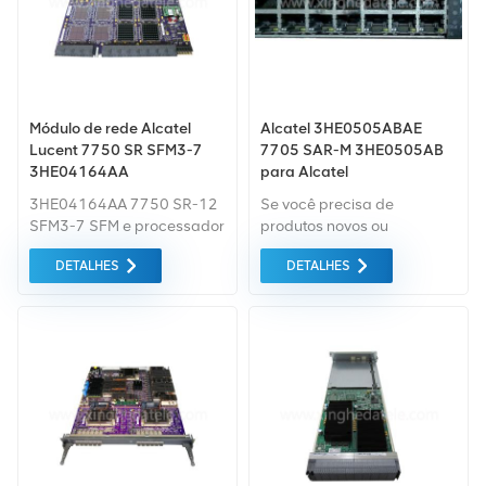
Módulo de rede Alcatel
Alcatel 3HE0505ABAE
Lucent 7750 SR SFM3-7
7705 SAR-M 3HE0505AB
3HE04164AA
para Alcatel
3HE04164AA 7750 SR-12
Se você precisa de
SFM3-7 SFM e processador
produtos novos ou
de controle
renovados, leva em
DETALHES
DETALHES
3HE04164AAAE 02
consideração garantia
3HE04164AAAE02
como padrão. Todos estes
são fornecidos ao melhor
preço possível.