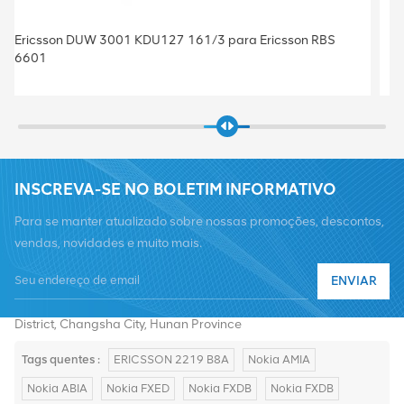
Estação Base BBU Baseband Ericsson Baseband 5212
KDU137 925/41 Baseband 5212 para Ericsson
INSCREVA-SE NO BOLETIM INFORMATIVO
Para se manter atualizado sobre nossas promoções, descontos,
vendas, novidades e muito mais.
Telefone :
+8619376997331
ENVIAR
E-mail :
summer@chinaxingheda.com
Endereço : 2506 Xidi Building, No. 8 Fenglin Third Road,Yuelu
District, Changsha City, Hunan Province
Tags quentes :
ERICSSON 2219 B8A
Nokia AMIA
Nokia ABIA
Nokia FXED
Nokia FXDB
Nokia FXDB