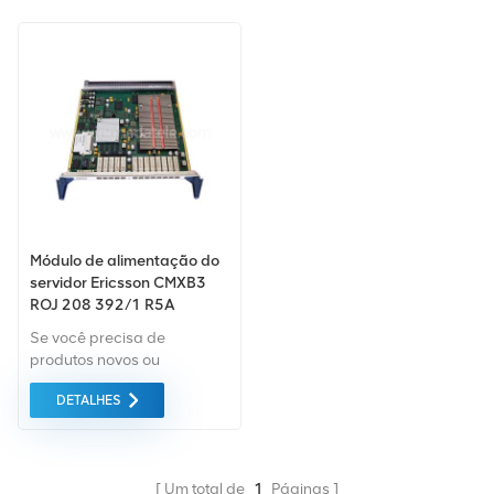
Módulo de alimentação do
servidor Ericsson CMXB3
ROJ 208 392/1 R5A
Se você precisa de
produtos novos ou
renovados, leva em
DETALHES
consideração garantia
como padrão. Compramos
apenas equipamentos de
mercado verde do da mais
Um total de
1
Páginas
alta qualidade. Tudo isso é