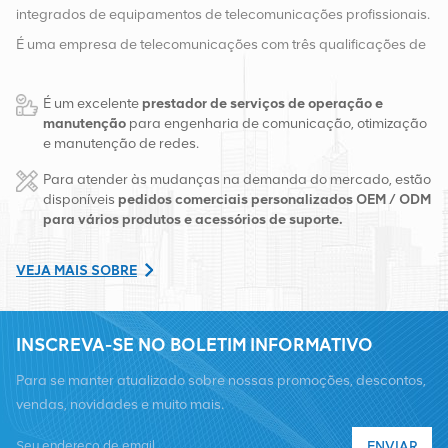
integrados de equipamentos de telecomunicações profissionais.
É uma empresa de telecomunicações com três qualificações de
equipamentos sem fio, com fio e auxiliares. Atualmente, a
É um excelente
prestador de serviços de operação e
empresa possui dois armazéns inteligentes e centros de
manutenção
para engenharia de comunicação, otimização
distribuição de fábrica em Changsha e Hong Kong. Em 2016,
e manutenção de redes.
montamos uma sede de vendas internacionais em Changsha,
Para atender às mudanças na demanda do mercado, estão
China. Com sede na China, realizamos negócios internacionais
disponíveis
pedidos comerciais personalizados OEM / ODM
para vários produtos e acessórios de suporte.
no Sudeste Asiático, Europa, Estados Unidos, África e Rússia,
fornecemos estações base e fornecemos às principais
VEJA MAIS SOBRE
operadoras regionais de telecomunicações transformação de
equipamentos e serviços de manutenção abrangentes, como
INSCREVA-SE NO BOLETIM INFORMATIVO
transmissão, fornecimento de energia, módulos ópticos, cabos,
terminais e materiais auxiliares de suporte. Os prestadores de
Para se manter atualizado sobre nossas promoções, descontos,
serviços incluem Nokia, Ericsson, Huawei, ZTE, Bell, Alcatel,
vendas, novidades e muito mais.
Nortel, Siemens e Lucent. Expandiremos nossa participação no
ENVIAR