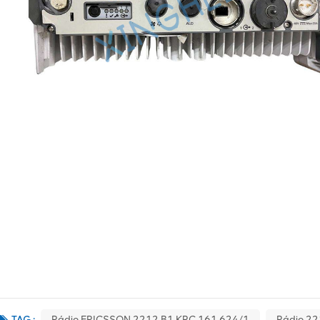
TAG :
Rádio ERICSSON 2212 B1 KRC 161 624/1
Rádio 2