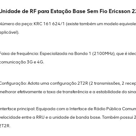
Unidade de RF para Estação Base Sem Fio Ericsson 
Número da peça: KRC 161 624/1 (existe também um modelo equivale
aplicável).
Faixa de frequência: Especializada na Banda 1 (2100MHz), que é ide
comunicação 3G e 4G.
Configuração: Adota uma configuração 2T2R (2 transmissões, 2 recep
melhorar efetivamente a taxa de transferência e a estabilidade do si
Interface principal: Equipada com a Interface de Rádio Pública Comum
velocidade entre a RRU e a unidade de banda base. Também possui 2
2T2R.