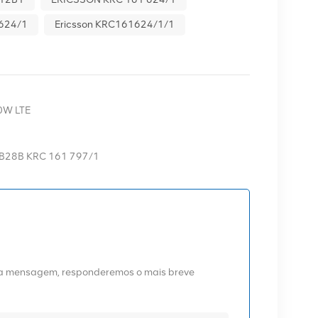
624/1
Ericsson KRC161624/1/1
0W LTE
 B28B KRC 161 797/1
uma mensagem, responderemos o mais breve