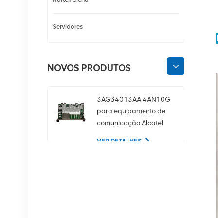
Servidores
NOVOS PRODUTOS
3AG34013AA 4AN10G
para equipamento de
comunicação Alcatel
Lucent
VER DETALHES
02350CDV Disco rígido
de servidor SAS de 2,5
polegadas, 1,2 TB, 10K
e 12 Gbps
VER DETALHES