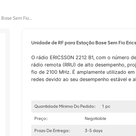
Unidade De RF Para Estação Base Sem Fio Ericsson 2212 B1 KRC 161 624/1
Unidade de RF para Estação Base Sem Fio Eri
O rádio ERICSSON 2212 B1, com o número de
rádio remota (RRU) de alto desempenho, pro
fio de 2100 MHz. É amplamente utilizado em 
redes devido ao seu desempenho estável e al
Quantidade Mínima Do Pedido::
1 pc
Preço::
Negotiable
Prazo De Entrega::
3-5 days