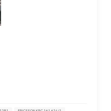
212B1
ERICSSON KRC 161 624/1