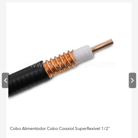
RF 1/2" 3m DINM-DINM LCF 1/2 Lm Cabo Jumper Flexível
para BTS