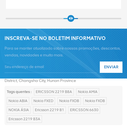
INSCREVA-SE NO BOLETIM INFORMATIVO
Para se manter atualizado sobre nossas promoções, descontos,
vendas, novidades e muito mais.
Telefone :
+8619376997331
ENVIAR
E-mail :
summer@chinaxingheda.com
Endereço : 2506 Xidi Building, No. 8 Fenglin Third Road,Yuelu
District, Changsha City, Hunan Province
Tags quentes :
ERICSSON 2219 B8A
Nokia AMIA
Nokia ABIA
Nokia FXED
Nokia FXDB
Nokia FXDB
NOKIA ÁSIA
Ericsson 2219 B1
ERICSSON 6630
Ericsson 2219 B3A