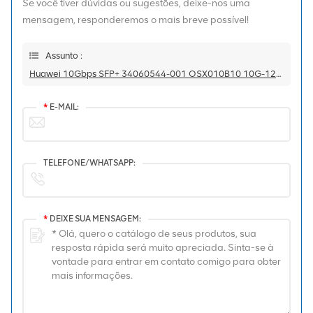
Se você tiver dúvidas ou sugestões, deixe-nos uma
mensagem, responderemos o mais breve possível!
Assunto :
Huawei 10Gbps SFP+ 34060544-001 OSX010B10 10G-1270TX/1330RX-10KM-SM-ESFP-BBU 34060544/34060546
*
E-MAIL:
TELEFONE/WHATSAPP:
*
DEIXE SUA MENSAGEM: