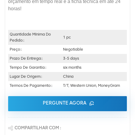
orçamento em tempo real e a ficha técnica em até 24
horas!
Quantidade Mínima Do
1 pc
Pedido::
Preço::
Negotiable
Prazo De Entrega::
3-5 days
Tempo De Garantia::
six months
Lugar De Origem::
China
Termos De Pagamento::
T/T, Western Union, MoneyGram
PERGUNTE AGORA
COMPARTILHAR COM :