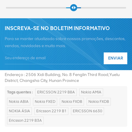
INSCREVA-SE NO BOLETIM INFORMATIVO
Para se manter atualizado sobre nossas promoções, descontos,
vendas, novidades e muito mais.
ENVIAR
Telefone :
+8619376997331
E-mail :
summer@chinaxingheda.com
Endereço : 2506 Xidi Building, No. 8 Fenglin Third Road,Yuelu
District, Changsha City, Hunan Province
Tags quentes :
ERICSSON 2219 B8A
Nokia AMIA
Nokia ABIA
Nokia FXED
Nokia FXDB
Nokia FXDB
NOKIA ÁSIA
Ericsson 2219 B1
ERICSSON 6630
Ericsson 2219 B3A