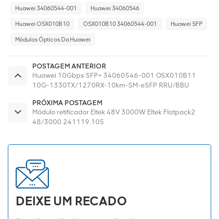
Huawei 34060544-001
Huawei 34060546
Huawei OSX010B10
OSX010B10 34060544-001
Huawei SFP
Módulos Ópticos Da Huawei
POSTAGEM ANTERIOR
Huawei 10Gbps SFP+ 34060546-001 OSX010B11
10G-1330TX/1270RX-10km-SM-eSFP RRU/BBU
34060544/34060546
PRÓXIMA POSTAGEM
Módulo retificador Eltek 48V 3000W Eltek Flatpack2
48/3000 241119.105
DEIXE UM RECADO