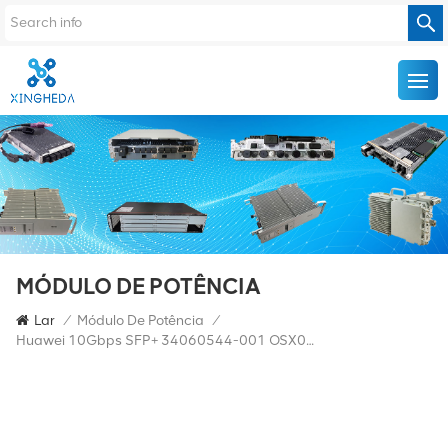
MÓDULO DE POTÊNCIA
Lar
/
Módulo De Potência
/
Huawei 10Gbps SFP+ 34060544-001 OSX010B10 10G-1270TX/1330RX-10KM-SM-ESFP-BBU 34060544/34060546