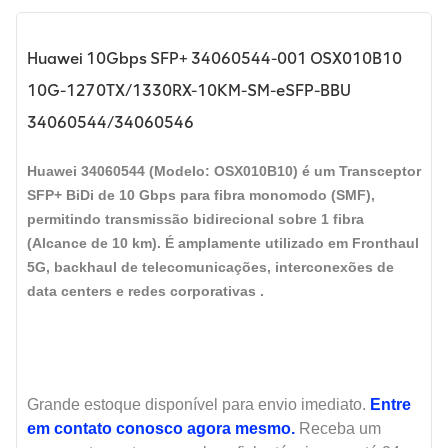
Huawei 10Gbps SFP+ 34060544-001 OSX010B10
10G-1270TX/1330RX-10KM-SM-eSFP-BBU
34060544/34060546
Huawei 34060544 (Modelo: OSX010B10)
é um
Transceptor
SFP+ BiDi de 10 Gbps
para fibra monomodo (SMF),
permitindo transmissão bidirecional sobre
1 fibra
(Alcance de 10 km). É amplamente utilizado em
Fronthaul
5G, backhaul de telecomunicações, interconexões de
data centers e redes corporativas
.
Grande estoque disponível para envio imediato.
Entre
em contato conosco agora mesmo.
Receba um