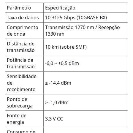
Parâmetro
Especificação
Taxa de dados
10,3125 Gbps (10GBASE-BX)
Comprimento
Transmissão 1270 nm / Recepção
de onda
1330 nm
Distância de
10 km (sobre SMF)
transmissão
Potência de
-6,0 ~ +0,5 dBm
transmissão
Sensibilidade
de
≤ -14,4 dBm
recebimento
Ponto de
≥ -1,0 dBm
sobrecarga
Fonte de
3,3 V CC
energia
Consumo de