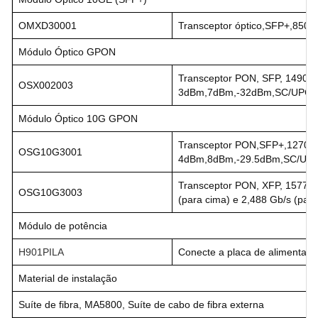
OMXD30001
Transceptor óptico,SFP+,850
Módulo Óptico GPON
Transceptor PON, SFP, 1490nm
OSX002003
3dBm,7dBm,-32dBm,SC/UPC C
Módulo Óptico 10G GPON
Transceptor PON,SFP+,1270n
OSG10G3001
4dBm,8dBm,-29.5dBm,SC/UPC
Transceptor PON, XFP, 1577nm
OSG10G3003
(para cima) e 2,488 Gb/s (pa
Módulo de potência
H901PILA
Conecte a placa de alimentaç
Material de instalação
Suíte de fibra, MA5800, Suíte de cabo de fibra externa