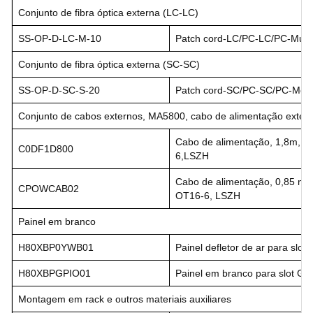
Conjunto de fibra óptica externa (LC-LC)
SS-OP-D-LC-M-10
Patch cord-LC/PC-LC/PC-Mul
Conjunto de fibra óptica externa (SC-SC)
SS-OP-D-SC-S-20
Patch cord-SC/PC-SC/PC-Mo
Conjunto de cabos externos, MA5800, cabo de alimentação exter
Cabo de alimentação, 1,8m,
C0DF1D800
6,LSZH
Cabo de alimentação, 0,85 m,
CPOWCAB02
OT16-6, LSZH
Painel em branco
H80XBP0YWB01
Painel defletor de ar para slot
H80XBPGPIO01
Painel em branco para slot GP
Montagem em rack e outros materiais auxiliares