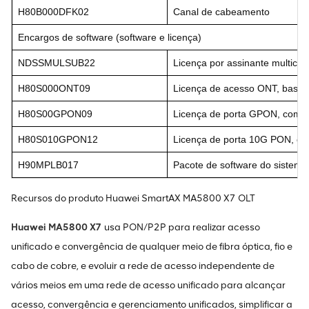
H80B000DFK02
Canal de cabeamento
Encargos de software (software e licença)
NDSSMULSUB22
Licença por assinante multicas
H80S000ONT09
Licença de acesso ONT, base
H80S00GPON09
Licença de porta GPON, com 
H80S010GPON12
Licença de porta 10G PON, c
H90MPLB017
Pacote de software do siste
Recursos do produto Huawei SmartAX MA5800 X7 OLT
Huawei MA5800 X7
usa PON/P2P para realizar acesso
unificado e convergência de qualquer meio de fibra óptica, fio e
cabo de cobre, e evoluir a rede de acesso independente de
vários meios em uma rede de acesso unificado para alcançar
acesso, convergência e gerenciamento unificados, simplificar a