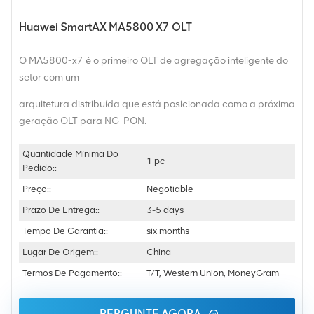
Huawei SmartAX MA5800 X7 OLT
O MA5800-x7 é o primeiro OLT de agregação inteligente do
setor com um
arquitetura distribuída que está posicionada como a próxima
geração OLT para NG-PON.
Quantidade Mínima Do
1 pc
Pedido::
Preço::
Negotiable
Prazo De Entrega::
3-5 days
Tempo De Garantia::
six months
Lugar De Origem::
China
Termos De Pagamento::
T/T, Western Union, MoneyGram
PERGUNTE AGORA