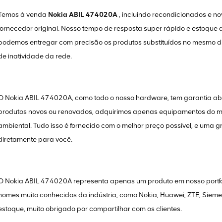
Temos à venda
Nokia ABIL 474020A
, incluindo recondicionados e no
fornecedor original. Nosso tempo de resposta super rápido e estoque
podemos entregar com precisão os produtos substituídos no mesmo dia
de inatividade da rede.
O Nokia ABIL 474020A, como todo o nosso hardware, tem garantia a
produtos novos ou renovados, adquirimos apenas equipamentos do m
ambiental. Tudo isso é fornecido com o melhor preço possível, e uma 
diretamente para você.
O Nokia ABIL 474020A representa apenas um produto em nosso portfólio
nomes muito conhecidos da indústria, como Nokia, Huawei, ZTE, Siemens,
estoque, muito obrigado por compartilhar com os clientes.