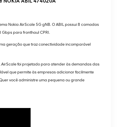
de NOKIA ABIL 474020A
tema Nokia AirScale 5G gNB. O ABIL possui 8 camadas
 Gbps para fronthaul CPRI.
tima geração que traz conectividade incomparável
AirScale foi projetado para atender às demandas das
lável que permite às empresas adicionar facilmente
. Quer você administre uma pequena ou grande