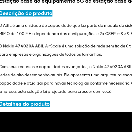
Estação base do equipamento 5G da estação base 
Descrição do produto
O ABIL é uma unidade de capacidade que faz parte do módulo do sis
MIMO de 100 MHz dependendo das configurações e 2x QSFP +: 8 × 9,8
O
Nokia 474020A ABIL
AirScale é uma solução de rede sem fio de úl
para empresas e organizações de todos os tamanhos.
Com seus recursos e capacidades avançados, o Nokia 474020A ABIL 
redes de alto desempenho atuais. Ele apresenta uma arquitetura esca
capacidade e atualizar para novas tecnologias conforme necessário
empresa, esta solução foi projetada para crescer com você.
Detalhes do produto