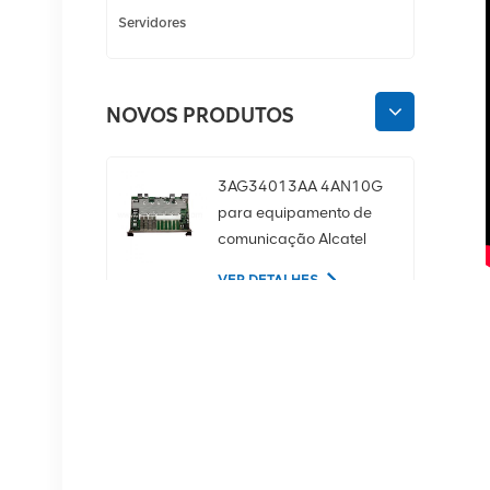
Servidores
NOVOS PRODUTOS
3AG34013AA 4AN10G
para equipamento de
comunicação Alcatel
Lucent
VER DETALHES
02350CDV Disco rígido
de servidor SAS de 2,5
polegadas, 1,2 TB, 10K
e 12 Gbps
VER DETALHES