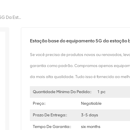
Estação Base Do Equipamento 5G Da Estação Base De NOKIA ABIL 474020A
Estação base do equipamento 5G da estação
Se você precisa de produtos novos ou renovados, le
garantia como padrão. Compramos apenas equipam
da mais alta qualidade. Tudo isso é fornecido ao melh
Quantidade Mínima Do Pedido::
1 pc
Preço::
Negotiable
Prazo De Entrega::
3-5 days
Tempo De Garantia::
six months