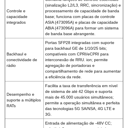
(sinalização L2/L3, RRC, sincronização) e
Controle e
processamento de capacidade de banda
capacidade
base; funciona com placas de controle
integrados
ASIA (473095A) e placas de capacidade
ABIA (473096A) para formar um sistema
de banda base abrangente.
Portas SFP28 integradas com suporte
para backhaul GE de 1/10/25 bits;
Backhaul e
compatíveis com CPRI/eCPRI para
conectividade de
interconexão de RRU.
ion; permite
rádio
agregação de portadoras e
compartilhamento de rede para aumentar
a eficiência da rede.
Facilita a taxa de transferência em nível
de sistema de até 42 Gbps e suporta
Desempenho e
mais de 45.000 usuários simultâneos;
suporte a múltiplos
permite a operação simultânea e perfeita
RATs
das tecnologias 5G SA/NSA, 4G LTE e
3G.
Entrada de alimentação de -48V CC;