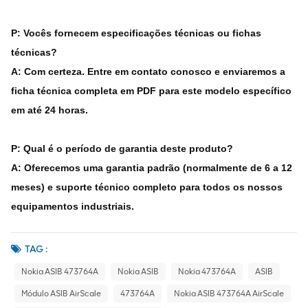
P: Vocês fornecem especificações técnicas ou fichas
técnicas?
A: Com certeza. Entre em contato conosco e enviaremos a
ficha técnica completa em PDF para este modelo específico
em até 24 horas.
P: Qual é o período de garantia deste produto?
A: Oferecemos uma garantia padrão (normalmente de 6 a 12
meses) e suporte técnico completo para todos os nossos
equipamentos industriais.
TAG :
Nokia ASIB 473764A
Nokia ASIB
Nokia 473764A
ASIB
Módulo ASIB AirScale
473764A
Nokia ASIB 473764A AirScale