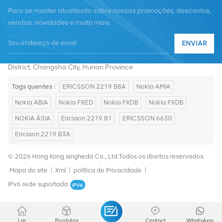
Para se manter atualizado sobre nossas promoções, descontos,
vendas, novidades e muito mais.
Telefone :
+8619376997331
ENVIAR
E-mail :
summer@chinaxingheda.com
Endereço : 2506 Xidi Building, No. 8 Fenglin Third Road,Yuelu
District, Changsha City, Hunan Province
Tags quentes :
ERICSSON 2219 B8A
Nokia AMIA
Nokia ABIA
Nokia FXED
Nokia FXDB
Nokia FXDB
NOKIA ÁSIA
Ericsson 2219 B1
ERICSSON 6630
Ericsson 2219 B3A
© 2026 Hong Kong xingheda Co., Ltd.Todos os direitos reservados.
Mapa do site
|
Xml
|
política de Privacidade
|
IPv6 rede suportada
Lar
Produtos
Contact
WhatsApp