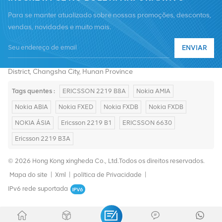
Para se manter atualizado sobre nossas promoções, descontos,
vendas, novidades e muito mais.
Telefone :
+8619376997331
ENVIAR
E-mail :
summer@chinaxingheda.com
Endereço : 2506 Xidi Building, No. 8 Fenglin Third Road,Yuelu
District, Changsha City, Hunan Province
Tags quentes :
ERICSSON 2219 B8A
Nokia AMIA
Nokia ABIA
Nokia FXED
Nokia FXDB
Nokia FXDB
NOKIA ÁSIA
Ericsson 2219 B1
ERICSSON 6630
Ericsson 2219 B3A
© 2026 Hong Kong xingheda Co., Ltd.Todos os direitos reservados.
Mapa do site
|
Xml
|
política de Privacidade
|
IPv6 rede suportada