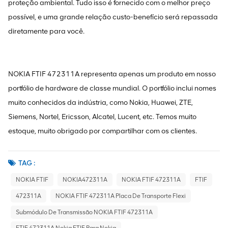
proteção ambiental. Tudo isso é fornecido com o melhor preço
possível, e uma grande relação custo-benefício será repassada
diretamente para você.
NOKIA FTIF 472311A representa apenas um produto em nosso
portfólio de hardware de classe mundial. O portfólio inclui nomes
muito conhecidos da indústria, como Nokia, Huawei, ZTE,
Siemens, Nortel, Ericsson, Alcatel, Lucent, etc. Temos muito
estoque, muito obrigado por compartilhar com os clientes.
TAG :
NOKIA FTIF
NOKIA472311A
NOKIA FTIF 472311A
FTIF
472311A
NOKIA FTIF 472311A Placa De Transporte Flexi
Submódulo De Transmissão NOKIA FTIF 472311A
FTIF 472311A Nokia FTIF Para Nokia