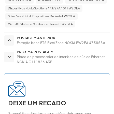
NOKIA FW2GEA
NOKIA473727A
NOKIA FW2GEA 473727A
Dispositivos Nokia Solutions 473727A.101 FW2GEA
Soluções Nokia E Dispositivos De Rede FW2GEA
Micro BTS Interno Multibanda Flexível FW2GEA
POSTAGEM ANTERIOR
Estação base BTS Flexi Zone NOKIA FW2EA 473855A
PRÓXIMA POSTAGEM
Placa de processador de interface de núcleo Ethernet
NOKIA C111826.A3E
DEIXE UM RECADO
Se você tiver dúvidas ou sugestões, deixe-nos uma