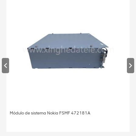
Estação base Nokia FRGU RRU 472956A FLEXI RF
MODULE 6TX 2100