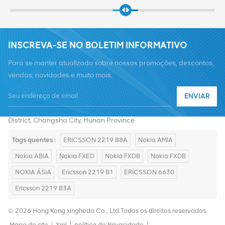
INSCREVA-SE NO BOLETIM INFORMATIVO
Para se manter atualizado sobre nossas promoções, descontos,
vendas, novidades e muito mais.
Telefone :
+8619376997331
ENVIAR
E-mail :
summer@chinaxingheda.com
Endereço : 2506 Xidi Building, No. 8 Fenglin Third Road,Yuelu
District, Changsha City, Hunan Province
Tags quentes :
ERICSSON 2219 B8A
Nokia AMIA
Nokia ABIA
Nokia FXED
Nokia FXDB
Nokia FXDB
NOKIA ÁSIA
Ericsson 2219 B1
ERICSSON 6630
Ericsson 2219 B3A
© 2026 Hong Kong xingheda Co., Ltd.Todos os direitos reservados.
Mapa do site
|
Xml
|
política de Privacidade
|