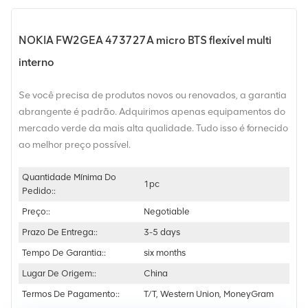
NOKIA FW2GEA 473727A micro BTS flexível multi
interno
Se você precisa de produtos novos ou renovados, a garantia
abrangente é padrão. Adquirimos apenas equipamentos do
mercado verde da mais alta qualidade. Tudo isso é fornecido
ao melhor preço possível.
Quantidade Mínima Do
1pc
Pedido::
Preço::
Negotiable
Prazo De Entrega::
3-5 days
Tempo De Garantia::
six months
Lugar De Origem::
China
Termos De Pagamento::
T/T, Western Union, MoneyGram