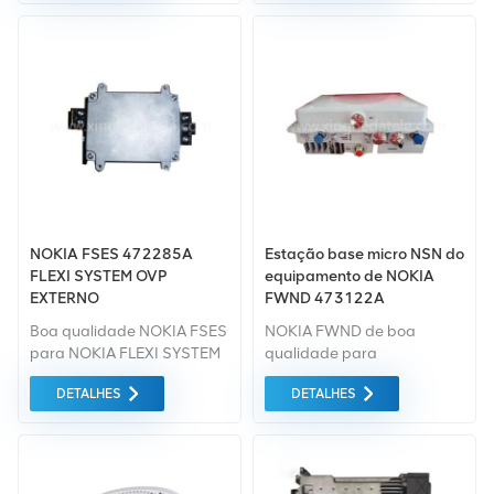
Technology Co., Ltd.
módulo do sistema. Base
sem fio GSM estação para
Nokia Flexi EDGE FIEA
470247A.102.
NOKIA FSES 472285A
Estação base micro NSN do
FLEXI SYSTEM OVP
equipamento de NOKIA
EXTERNO
FWND 473122A
Boa qualidade NOKIA FSES
NOKIA FWND de boa
para NOKIA FLEXI SYSTEM
qualidade para
De changsha xingheda.
equipamentos NOKIA NSN
DETALHES
DETALHES
Podemos fornecer uma
de changsha xingheda.
variedade de
Podemos fornecer uma
equipamentos de estação
variedade de
base Nokia novos e usados.
equipamentos de estação
Se você tiver outras
base Nokia novos e usados.