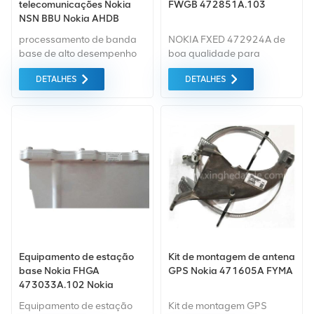
telecomunicações Nokia
FWGB 472851A.103
NSN BBU Nokia AHDB
474257A para GSM LTE
processamento de banda
NOKIA FXED 472924A de
base de alto desempenho
boa qualidade para
para 2G, 3G, 4G e 5G
equipamentos NOKIA
DETALHES
DETALHES
aproveitando sistemas
FWGB de changsha
comuns para todas as
xingheda.
células de rádio em baixa,
bandas de frequência
média e alta
(millimeterWave).
Equipamento de estação
Kit de montagem de antena
base Nokia FHGA
GPS Nokia 471605A FYMA
473033A.102 Nokia
Equipamento de estação
Kit de montagem GPS