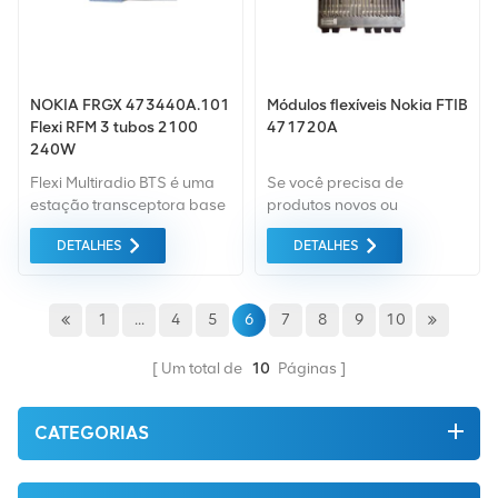
NOKIA FRGX 473440A.101
Módulos flexíveis Nokia FTIB
Flexi RFM 3 tubos 2100
471720A
240W
Flexi Multiradio BTS é uma
Se você precisa de
estação transceptora base
produtos novos ou
que faz parte do Nokia
renovados, leva em
DETALHES
DETALHES
Plataforma Flexi BTS da
consideração garantia
Siemens Networks para
como padrão. Compramos
redes GSM/EDGE, WCDMA
apenas equipamentos de
e LTE.
mercado verde do mais alta
1
...
4
5
6
7
8
9
10
qualidade e proteção
ambiental. Tudo isso é
Um total de
10
Páginas
fornecido ao melhor preço
possível.
CATEGORIAS