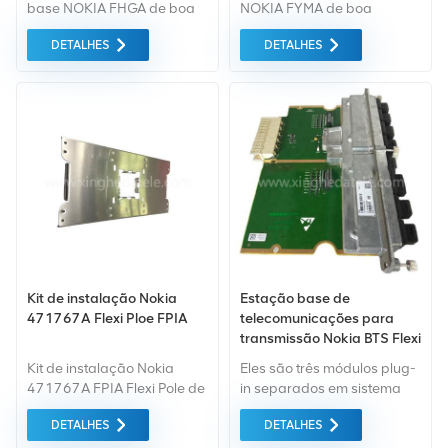
base NOKIA FHGA de boa
NOKIA FYMA de boa
qualidade de changsha
qualidade de changsha
DETALHES
DETALHES
xingheda.
xingheda. Podemos
fornecer uma variedade de
equipamentos de estação
base Nokia usados ​​e novos
Se você tiver outras
necessidades, informe-nos
as específicas.
Kit de instalação Nokia
Estação base de
471767A Flexi Ploe FPIA
telecomunicações para
transmissão Nokia BTS Flexi
EDGE FIEA 470247A.102
Kit de instalação Nokia
Eles são três módulos plug-
471767A FPIA Flexi Pole de
in separados em sistema
boa qualidade Da China -
embarcado. Módulo de
DETALHES
DETALHES
Changsha Xingheda
transmissão no espaço do