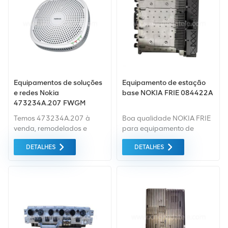
necessidades, informe-nos
Se você tiver outras
as específicas.
necessidades, informe-nos
as específicas.
Equipamentos de soluções
Equipamento de estação
e redes Nokia
base NOKIA FRIE 084422A
473234A.207 FWGM
Temos 473234A.207 à
Boa qualidade NOKIA FRIE
venda, remodelados e
para equipamento de
novos, a preços
estação base NOKIA de
DETALHES
DETALHES
normalmente até 90%
Changsha xingheda.
menos que o preço original
Podemos fornecer uma
do fornecedor. Nossos
variedade de Nokia usados ​​
tempos de resposta super
e novos Equipamento . Se
rápidos e estoque de alta
você tiver outras
qualidade localizados em
necessidades, informe-nos
todo o mundo.
as específicas.