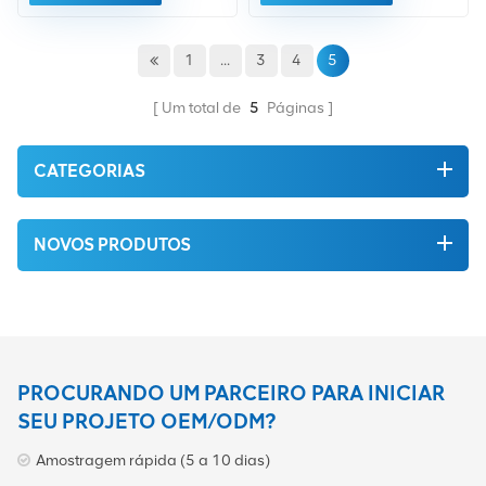
Compramos apenas
verde da mais alta
equipamentos do mercado
qualidade e
verde da mais alta
ecologicamente corretos.
1
...
3
4
5
qualidade.
Tudo isso é oferecido a você
ao melhor preço possível.
Um total de
5
Páginas
CATEGORIAS
NOVOS PRODUTOS
PROCURANDO UM PARCEIRO PARA INICIAR
SEU PROJETO OEM/ODM?
Amostragem rápida (5 a 10 dias)