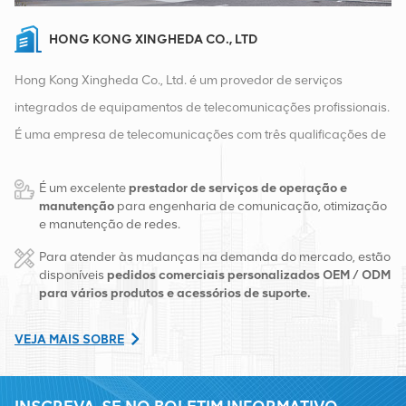
HONG KONG XINGHEDA CO., LTD
Hong Kong Xingheda Co., Ltd. é um provedor de serviços
integrados de equipamentos de telecomunicações profissionais.
É uma empresa de telecomunicações com três qualificações de
equipamentos sem fio, com fio e auxiliares. Atualmente, a
É um excelente
prestador de serviços de operação e
empresa possui dois armazéns inteligentes e centros de
manutenção
para engenharia de comunicação, otimização
distribuição de fábrica em Changsha e Hong Kong. Em 2016,
e manutenção de redes.
montamos uma sede de vendas internacionais em Changsha,
Para atender às mudanças na demanda do mercado, estão
China. Com sede na China, realizamos negócios internacionais
disponíveis
pedidos comerciais personalizados OEM / ODM
para vários produtos e acessórios de suporte.
no Sudeste Asiático, Europa, Estados Unidos, África e Rússia,
fornecemos estações base e fornecemos às principais
VEJA MAIS SOBRE
operadoras regionais de telecomunicações transformação de
equipamentos e serviços de manutenção abrangentes, como