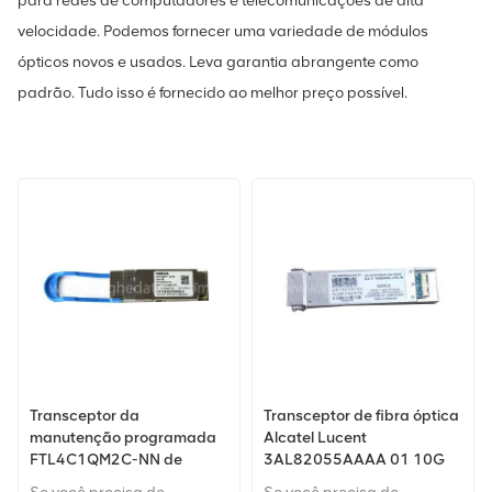
para redes de computadores e telecomunicações de alta
velocidade. Podemos fornecer uma variedade de módulos
ópticos novos e usados. Leva garantia abrangente como
padrão. Tudo isso é fornecido ao melhor preço possível.
Transceptor da
Transceptor de fibra óptica
manutenção programada
Alcatel Lucent
FTL4C1QM2C-NN de
3AL82055AAAA 01 10G
NOKIA FOCZ 474335A.101
1310nm 10km