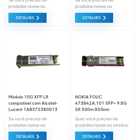
Se você precisa de
Se você precisa de
QSFP+ 40G LR4 10km
produtos novos ou
produtos novos ou
1310nm
renovados, a garantia
renovados, a garantia
DETALHES
DETALHES
abrangente é padrão.
abrangente é padrão.
Adquirimos apenas
Adquirimos apenas
equipamentos do mercado
equipamentos do mercado
verde da mais alta
verde da mais alta
qualidade e proteção
qualidade e proteção
ambiental. Tudo isso é
ambiental. Tudo isso é
fornecido ao melhor preço
fornecido ao melhor preço
possível.
possível.
Módulo 10G XFP LR
NOKIA FOUC
compatível com Alcatel-
473842A.101 SFP+ 9.8G
Lucent 1AB375380013
SR 300m 850nm
transceptor compatível
Se você precisa de
Quer você precise de
produtos novos ou
produtos novos ou usados,
renovados, a garantia
adquirimos apenas
DETALHES
DETALHES
abrangente é padrão.
equipamentos do mercado