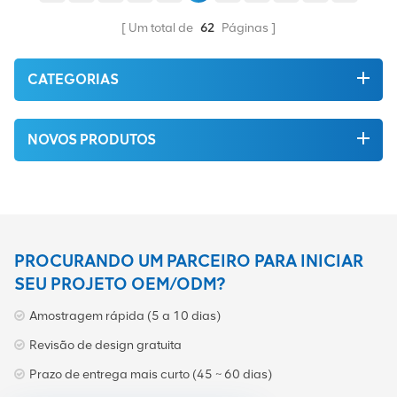
alta qualidade e proteção
o modelo específico.
ambiental. Tudo isso é
Um total de
62
Páginas
fornecido com o melhor
preço possível, e uma
grande relação custo-
CATEGORIAS
benefício será repassada
diretamente para você. O
ESR-48/40AC representa
NOVOS PRODUTOS
apenas um produto em
nosso portfólio de hardware
de classe mundial. O
portfólio inclui nomes muito
conhecidos da indústria,
como Nokia, Huawei, ZTE,
Siemens, Nortel, Ericsson,
PROCURANDO UM PARCEIRO PARA INICIAR
Alcatel, Lucent, etc. Temos
SEU PROJETO OEM/ODM?
muito estoque, muito
obrigado por compartilhar
Amostragem rápida (5 a 10 dias)
com os clientes.
Revisão de design gratuita
Prazo de entrega mais curto (45 ~ 60 dias)