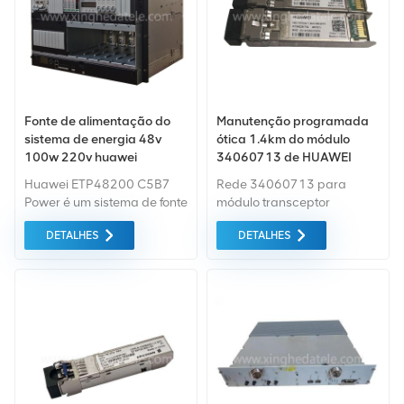
Fonte de alimentação do
Manutenção programada
sistema de energia 48v
ótica 1.4km do módulo
100w 220v huawei
34060713 de HUAWEI
Etp48200-C5B7
SFP+ 1310nm 9.8G LC
Huawei ETP48200 C5B7
Rede 34060713 para
Power é um sistema de fonte
módulo transceptor
de alimentação de
HUAWEI Fibra óptica SFP+
DETALHES
DETALHES
comutação incorporado.
1310 nm
Este modelo pode ser
configurado com módulo
retificador de alta 48v / 50a
2u, atendendo a ampla
faixa de saída DC de 50a a
200a.