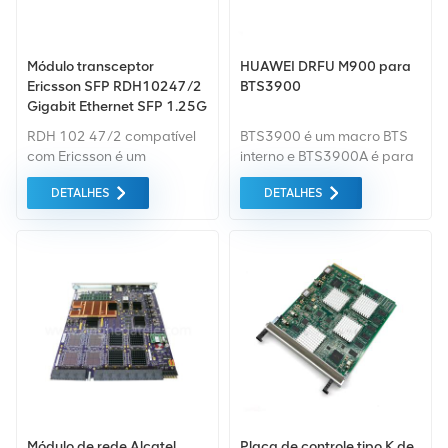
Módulo transceptor
HUAWEI DRFU M900 para
Ericsson SFP RDH10247/2
BTS3900
Gigabit Ethernet SFP 1.25G
1310nm 10km SMF CPRI
RDH 102 47/2 compatível
BTS3900 é um macro BTS
com Ericsson é um
interno e BTS3900A é para
transceptor SFP (Small
ambientes externos. Esta
DETALHES
DETALHES
Form Factor Pluggable),
estação base apresenta
operando em cabo óptico
maior potência de
de fibra dupla de modo
transmissão, maior
único (SMF). Tem mínimo
confiabilidade e LTE
orçamento óptico garantido
Evolution.
de 12 dB.
Módulo de rede Alcatel
Placa de controle tipo K de