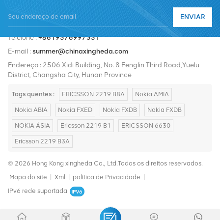
Nortel, Siemens e Lucent. Expandiremos nossa participação no
ENVIAR
mercado internacional com produtos de alta qualidade, serviços
Telefone :
+8619376997331
de alta qualidade, preços razoáveis ​​e entrega pontual.
E-mail :
summer@chinaxingheda.com
Endereço : 2506 Xidi Building, No. 8 Fenglin Third Road,Yuelu
District, Changsha City, Hunan Province
Tags quentes :
ERICSSON 2219 B8A
Nokia AMIA
Nokia ABIA
Nokia FXED
Nokia FXDB
Nokia FXDB
NOKIA ÁSIA
Ericsson 2219 B1
ERICSSON 6630
Ericsson 2219 B3A
© 2026 Hong Kong xingheda Co., Ltd.Todos os direitos reservados.
Mapa do site
|
Xml
|
política de Privacidade
|
IPv6 rede suportada