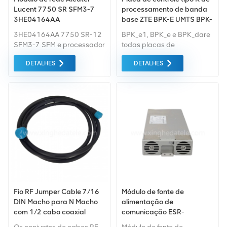
Lucent 7750 SR SFM3-7
processamento de banda
3HE04164AA
base ZTE BPK-E UMTS BPK-
E para ZTE BBU B8200
3HE04164AA 7750 SR-12
BPK_e1, BPK_e e BPK_dare
B8300
SFM3-7 SFM e processador
todas placas de
de controle
processamento de banda
DETALHES
DETALHES
3HE04164AAAE 02
base UMTS, processando o
3HE04164AAAE02
protocolo da camada física
e o protocolo de quadro
especificado pelo 3GPP.
Fio RF Jumper Cable 7/16
Módulo de fonte de
DIN Macho para N Macho
alimentação de
com 1/2 cabo coaxial
comunicação ESR-
48/40AC Delta DPR48/30-