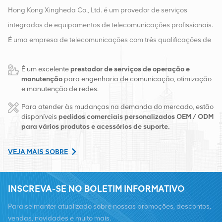
Hong Kong Xingheda Co., Ltd. é um provedor de serviços
integrados de equipamentos de telecomunicações profissionais.
É uma empresa de telecomunicações com três qualificações de
equipamentos sem fio, com fio e auxiliares. Atualmente, a
É um excelente
prestador de serviços de operação e
empresa possui dois armazéns inteligentes e centros de
manutenção
para engenharia de comunicação, otimização
distribuição de fábrica em Changsha e Hong Kong. Em 2016,
e manutenção de redes.
montamos uma sede de vendas internacionais em Changsha,
Para atender às mudanças na demanda do mercado, estão
China. Com sede na China, realizamos negócios internacionais
disponíveis
pedidos comerciais personalizados OEM / ODM
para vários produtos e acessórios de suporte.
no Sudeste Asiático, Europa, Estados Unidos, África e Rússia,
fornecemos estações base e fornecemos às principais
VEJA MAIS SOBRE
operadoras regionais de telecomunicações transformação de
equipamentos e serviços de manutenção abrangentes, como
INSCREVA-SE NO BOLETIM INFORMATIVO
transmissão, fornecimento de energia, módulos ópticos, cabos,
terminais e materiais auxiliares de suporte. Os prestadores de
Para se manter atualizado sobre nossas promoções, descontos,
serviços incluem Nokia, Ericsson, Huawei, ZTE, Bell, Alcatel,
vendas, novidades e muito mais.