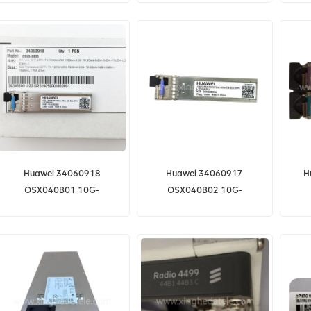
3HE00028CAAA01
Huawei 34060918
Huawei 34060917
H
OSX040B01 10G-
OSX040B02 10G-
TX1270/RX1330nm-40km-
TX1330/RX1270nm-40km-
SM-Bidi-SFP+
SM-Bidi-SFP+
13
34060917/34060918
34060917/34060918
3