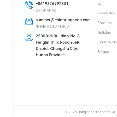
+8619376997331
Lar
VER DETALHES
(EXPEDIENTE)
Sobre Nós
summer@chinaxingheda.com
Produtos
Eltek Flatpack2
(ENVIA-NOS UM EMAIL)
48/2000 Módulo
Notícias
retificador HE 48V
2506 Xidi Building, No. 8
2000W
Fenglin Third Road,Yuelu
Contate-No
VER DETALHES
District, Changsha City,
Blogue
Hunan Province
Rádio Ericsson 4429 B3
KRC 161 782/1
Unidade de Rádio
VER DETALHES
Módulo retificador de
fonte de alimentação de
© 2026 Hong Kong xingheda Co., L
comunicação Eltek