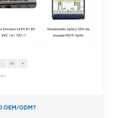
o Ericsson 4499 B1 B3
Transmissão óptica SDH da
KRC 161 787/1
Huawei MSTP OptiX
OSN3500
...
62
nas
TO OEM/ODM?