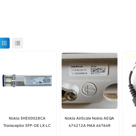
Nokia 3HE00028CA
Nokia AirScale Nokia AEQA
Transceptor SFP-GE LX-LC
474212A MAA 64T64R
al
1000BASE-LX 1310 nm
192AE B42 200W