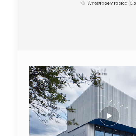
Amostragem rápida (5 a
VER DETALHES
Cabo de fibra óptica
NOKIA FUFAS
473288A.102 LC OD-LC
OD duplo 2m
VER DETALHES
1662SMC 3AL98324AA
SYNTH4V2 para
equipamentos de
comunicação Alcatel
VER DETALHES
Lucent
ERICSSON 2212 B31
KRC 161 893/1
Unidade de rádio