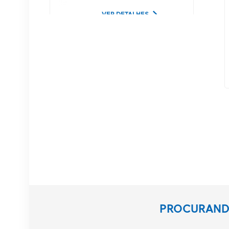
Lucent
VER DETALHES
02350CDV Disco rígido
de servidor SAS de 2,5
polegadas, 1,2 TB, 10K
e 12 Gbps
VER DETALHES
Equipamento de
comunicação NOKIA
APAF 474676A.101
RRU
VER DETALHES
Estação base NOKIA
PROCURANDO
AHEGC 474914A
AirScale RRH 4T4R RRU