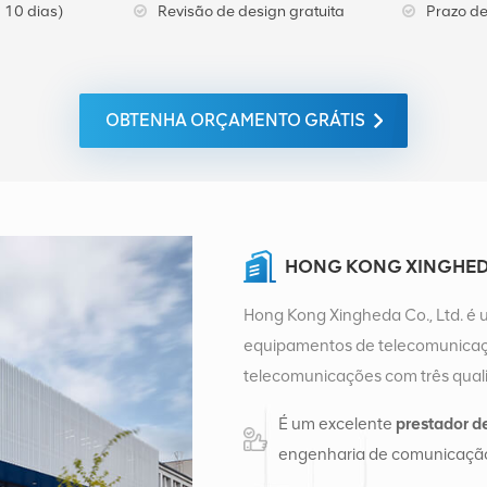
 10 dias)
Revisão de design gratuita
Prazo de
OBTENHA ORÇAMENTO GRÁTIS
HONG KONG XINGHEDA
Hong Kong Xingheda Co., Ltd. é 
equipamentos de telecomunicaçõ
telecomunicações com três quali
auxiliares. Atualmente, a empres
É um excelente
prestador d
distribuição de fábrica em Cha
engenharia de comunicação
de vendas internacionais em Ch