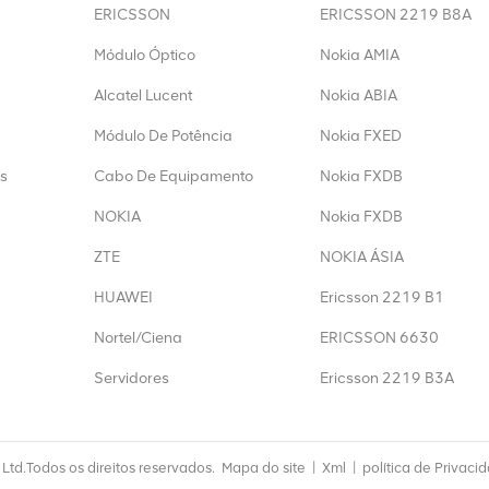
ERICSSON
ERICSSON 2219 B8A
Módulo Óptico
Nokia AMIA
Alcatel Lucent
Nokia ABIA
Módulo De Potência
Nokia FXED
s
Cabo De Equipamento
Nokia FXDB
NOKIA
Nokia FXDB
ZTE
NOKIA ÁSIA
HUAWEI
Ericsson 2219 B1
Nortel/Ciena
ERICSSON 6630
Servidores
Ericsson 2219 B3A
td.Todos os direitos reservados.
Mapa do site
|
Xml
|
política de Privaci