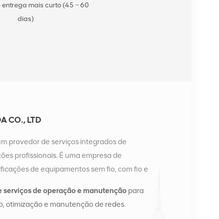
 entrega mais curto (45 ~ 60
dias)
 CO., LTD
um provedor de serviços integrados de
es profissionais. É uma empresa de
ficações de equipamentos sem fio, com fio e
a possui dois armazéns inteligentes e centros de
e serviços de operação e manutenção
para
ngsha e Hong Kong. Em 2016, montamos uma sede
, otimização e manutenção de redes.
angsha, China. Com sede na China, realizamos