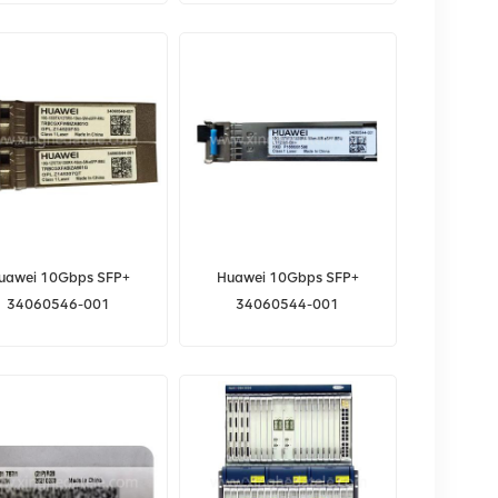
Y17L48BS2AA5-09E02
48.0 VDC 6318/19HPU
uawei 10Gbps SFP+
Huawei 10Gbps SFP+
34060546-001
34060544-001
OSX010B11 10G-
OSX010B10 10G-
30TX/1270RX-10km-
1270TX/1330RX-10KM-
SM-eSFP RRU/BBU
SM-eSFP-BBU
4060544/34060546
34060544/34060546