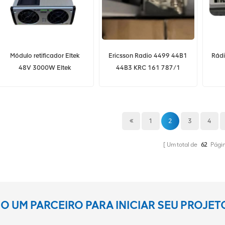
Módulo retificador Eltek
Ericsson Radio 4499 44B1
Rádi
48V 3000W Eltek
44B3 KRC 161 787/1
Flatpack2 48/3000
241119.105
1
2
3
4
Um total de
62
Pági
 UM PARCEIRO PARA INICIAR SEU PROJE