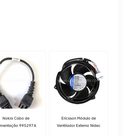
Nokia Cabo de
Ericsson Módulo de
imentação 995297A
Ventilador Externo Nidec
para FBBA NSN
BKV 301 216/130