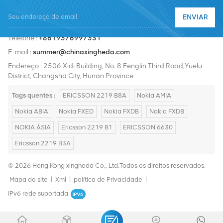
Nortel, Siemens e Lucent. Expandiremos nossa participação no
ENVIAR
mercado internacional com produtos de alta qualidade, serviços
Telefone :
+8619376997331
de alta qualidade, preços razoáveis ​​e entrega pontual.
E-mail :
summer@chinaxingheda.com
Endereço : 2506 Xidi Building, No. 8 Fenglin Third Road,Yuelu
District, Changsha City, Hunan Province
Tags quentes :
ERICSSON 2219 B8A
Nokia AMIA
Nokia ABIA
Nokia FXED
Nokia FXDB
Nokia FXDB
NOKIA ÁSIA
Ericsson 2219 B1
ERICSSON 6630
Ericsson 2219 B3A
© 2026 Hong Kong xingheda Co., Ltd.Todos os direitos reservados.
Mapa do site
|
Xml
|
política de Privacidade
|
IPv6 rede suportada