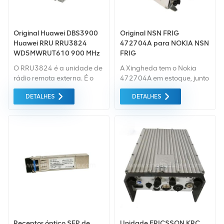
Original Huawei DBS3900
Original NSN FRIG
Huawei RRU RRU3824
472704A para NOKIA NSN
WD5MWRUT610 900 MHz
FRIG
1800 MHz 2100 MHz
O RRU3824 é a unidade de
A Xingheda tem o Nokia
rádio remota externa. É o
472704A em estoque, junto
módulo RF do NodeB
com uma ampla gama de
DETALHES
DETALHES
distribuído e instalado
usados e equipamentos de
próximo à antena.
telecomunicações
recondicionados de todos
os OEMs. Nós sinceramente
acolhemos bem a
cooperação com clientes
novos e antigos em todo o
mundo.
Receptor óptico SFP de
Unidade ERICSSON KRC