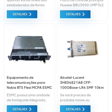
Quando vários anéis são
Placa de controle principal
BBU3910
estabelecidos de forma
Huawei BBU3900 UMPTb2
flexível, as placas de linha
WD200UMPTB02
DETALHES
DETALHES
podem ser configuradas
aleatoriamente sem par de
slots, e a configuração e o
planejamento da rede
podem ser otimizado
facilmente para melhorar a
flexibilidade da rede.
Equipamento de
Alcatel-Lucent
telecomunicações para
3HE04821AB CFP-
Nokia BTS Flexi MCPA ESMC
100GBase-LR4 SMF 10km
472059A.101
IPUIBTBDAA
ESMC possui uma unidade
Se você precisa de
FTLC1182RDNL-A5
de transporte integrada,
produtos novos ou
que fornece a função de
renovados, leva em
DETALHES
DETALHES
transferência de interface
consideração garantia