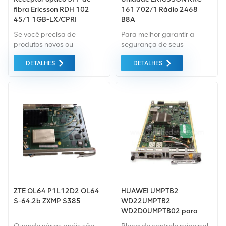
fibra Ericsson RDH 102
161 702/1 Rádio 2468
45/1 1GB-LX/CPRI
B8A
Se você precisa de
Para melhor garantir a
produtos novos ou
segurança de seus
renovados, leva em
produtos, profissional,
DETALHES
DETALHES
consideração garantia
ecologicamente correto,
como padrão. Compramos
conveniente e serviços de
apenas equipamentos de
embalagem eficientes
mercado verde do mais alta
serão fornecidos.
qualidade e proteção
ambiental. Tudo isso é
fornecido ao melhor preço
possível.
ZTE OL64 P1L12D2 OL64
HUAWEI UMPTB2
S-64.2b ZXMP S385
WD22UMPTB2
WD2D0UMPTB02 para
Huawei BBU3900