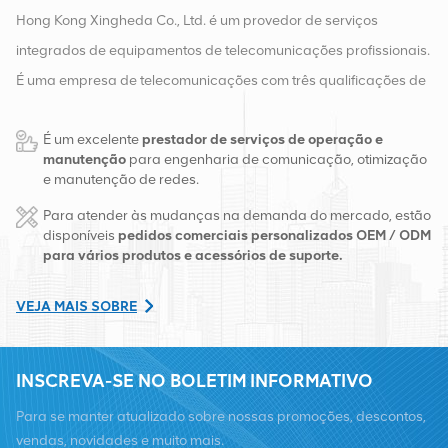
Hong Kong Xingheda Co., Ltd. é um provedor de serviços
integrados de equipamentos de telecomunicações profissionais.
É uma empresa de telecomunicações com três qualificações de
equipamentos sem fio, com fio e auxiliares. Atualmente, a
É um excelente
prestador de serviços de operação e
empresa possui dois armazéns inteligentes e centros de
manutenção
para engenharia de comunicação, otimização
distribuição de fábrica em Changsha e Hong Kong. Em 2016,
e manutenção de redes.
montamos uma sede de vendas internacionais em Changsha,
Para atender às mudanças na demanda do mercado, estão
China. Com sede na China, realizamos negócios internacionais
disponíveis
pedidos comerciais personalizados OEM / ODM
para vários produtos e acessórios de suporte.
no Sudeste Asiático, Europa, Estados Unidos, África e Rússia,
fornecemos estações base e fornecemos às principais
VEJA MAIS SOBRE
operadoras regionais de telecomunicações transformação de
equipamentos e serviços de manutenção abrangentes, como
INSCREVA-SE NO BOLETIM INFORMATIVO
transmissão, fornecimento de energia, módulos ópticos, cabos,
terminais e materiais auxiliares de suporte. Os prestadores de
Para se manter atualizado sobre nossas promoções, descontos,
serviços incluem Nokia, Ericsson, Huawei, ZTE, Bell, Alcatel,
vendas, novidades e muito mais.