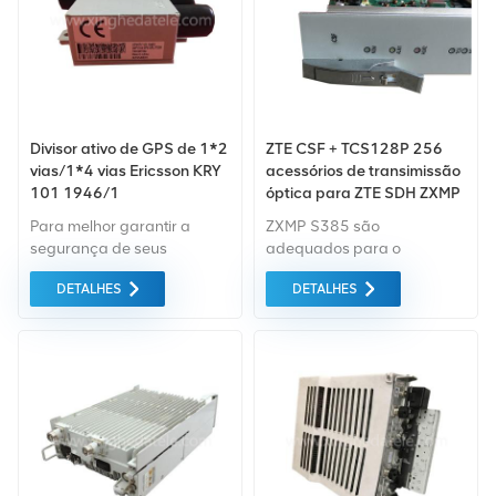
Divisor ativo de GPS de 1*2
ZTE CSF + TCS128P 256
vias/1*4 vias Ericsson KRY
acessórios de transimissão
101 1946/1
óptica para ZTE SDH ZXMP
S385 EPE1C SEEU OL64
Para melhor garantir a
ZXMP S385 são
P1L1-2D2 OL4H2 OL16x4
segurança de seus
adequados para o
produtos, profissionais,
backbone da rede ou para
DETALHES
DETALHES
ecologicamente corretos,
grande capacidade nível
serão fornecidos serviços
de convergência, pode ser
de embalagem
usado como DXC de média
convenientes e eficientes.
capacidade, ADM de
grande capacidade, e
pode passar a função
MSTP pode realizar a
função de switch Ethernet e
ATM.