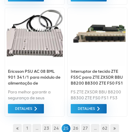
física e estação base.
como padrão. Compramos
Fornece 6 interfaces de
apenas equipamentos de
rede diferentes.
mercado verde do mais alta
qualidade e proteção
ambiental. Tudo isso é
fornecido ao melhor preço
possível.
Ericsson PSU AC 08 BML
Interruptor de tecido ZTE
901 341/1 para módulo de
FS5C para ZTE ZXSDR BBU
alimentação de
B8200 B8300 ZTE FS0 FS1
equipamento de estação
FS3 FS5 FS5C FS5B FS5A
Para melhor garantir a
FS ZTE ZXSDR BBU B8200
base Ericsson
segurança de seus
B8300 ZTE FS0 FS1 FS3
produtos, profissionais,
FS5 FS5C FS5B FS5A
DETALHES
DETALHES
ambientalmente serão
fornecidos serviços de
embalagem amigáveis,
convenientes e eficientes.
1
...
23
24
25
26
27
...
62