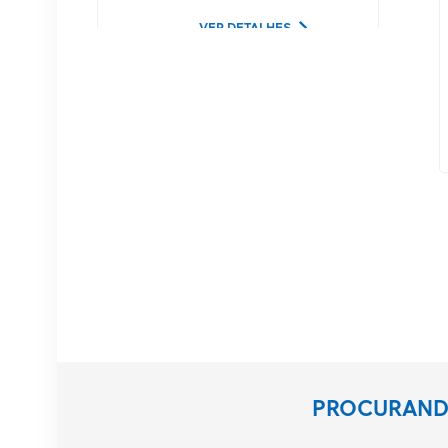
Lucent
VER DETALHES
02350CDV Disco rígido
de servidor SAS de 2,5
polegadas, 1,2 TB, 10K
e 12 Gbps
VER DETALHES
Equipamento de
comunicação NOKIA
APAF 474676A.101
RRU
VER DETALHES
Estação base NOKIA
PROCURANDO
AHEGC 474914A
AirScale RRH 4T4R RRU