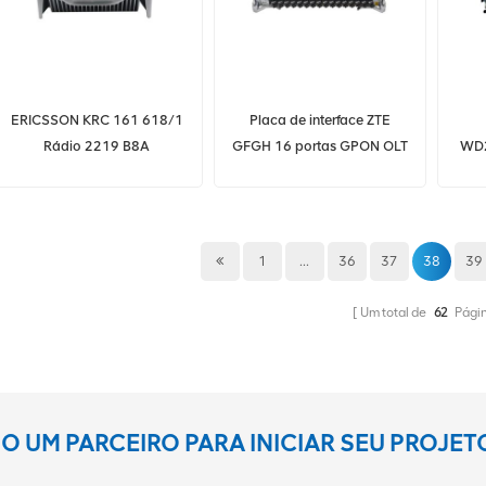
ERICSSON KRC 161 618/1
Placa de interface ZTE
Rádio 2219 B8A
GFGH 16 portas GPON OLT
WD
KRC161618/1
com módulo B+/C+/D,
LB
aplicável a ZTE ZXA10
LB
C620/C650/C680/C600
03
OLT
1
...
36
37
38
39
Um total de
62
Pági
 UM PARCEIRO PARA INICIAR SEU PROJE