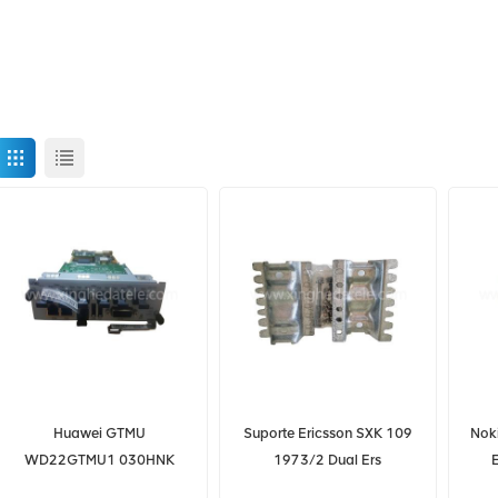
Huawei GTMU
Suporte Ericsson SXK 109
Nok
WD22GTMU1 030HNK
1973/2 Dual Ers
GSM 2G placa de controle