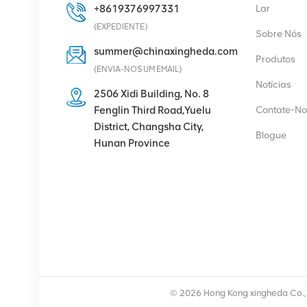
+8619376997331
Lar
VER DETALHES
(EXPEDIENTE)
Sobre Nós
summer@chinaxingheda.com
Produtos
Eltek Flatpack2
(ENVIA-NOS UM EMAIL)
48/2000 Módulo
Notícias
retificador HE 48V
2506 Xidi Building, No. 8
2000W
Fenglin Third Road,Yuelu
Contate-No
VER DETALHES
District, Changsha City,
Blogue
Hunan Province
Rádio Ericsson 4429 B3
KRC 161 782/1
Unidade de Rádio
VER DETALHES
Módulo retificador de
fonte de alimentação de
© 2026 Hong Kong xingheda Co., L
comunicação Eltek