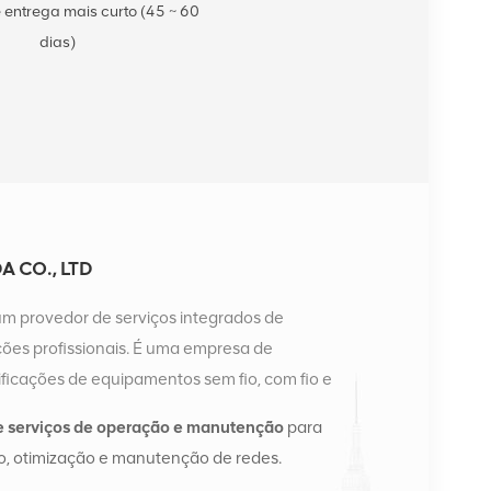
 entrega mais curto (45 ~ 60
dias)
 CO., LTD
um provedor de serviços integrados de
es profissionais. É uma empresa de
ficações de equipamentos sem fio, com fio e
a possui dois armazéns inteligentes e centros de
e serviços de operação e manutenção
para
ngsha e Hong Kong. Em 2016, montamos uma sede
, otimização e manutenção de redes.
angsha, China. Com sede na China, realizamos