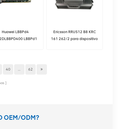
Huawei LBBPd4
Ericsson RRUS12 B8 KRC
2DLBBPD400 LBBPd1
161 262/2 para dispositivo
BPd2 LBBPd3 LBBPd4
RRU
BPd5 LBBPd6 LBBPc
021HPL para Huawei
BBU3900 BBU3910
40
...
62
nas
TO OEM/ODM?