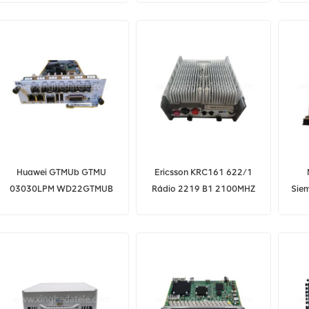
principal para huawei
BBU3900 BBU3910
Huawei GTMUb GTMU
Ericsson KRC161 622/1
03030LPM WD22GTMUB
Rádio 2219 B1 2100MHZ
Sie
GM5D00GTMU01
2T2R 60W
TD1D00GTMU03 para
huawei BBU3900 BBU3910
GTMUc 03031MXR
GM5D0GTMUC00