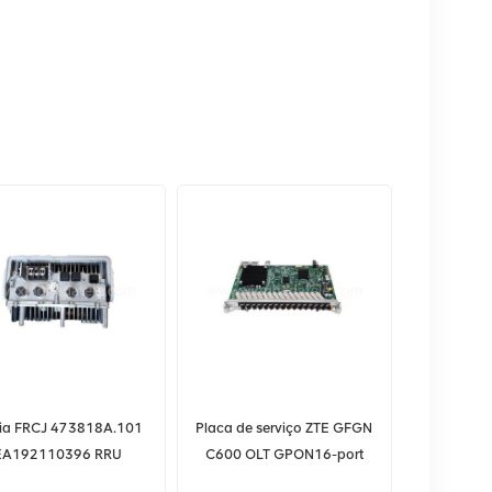
ia FRCJ 473818A.101
Placa de serviço ZTE GFGN
EA192110396 RRU
C600 OLT GPON16-port
com módulo C+/C++