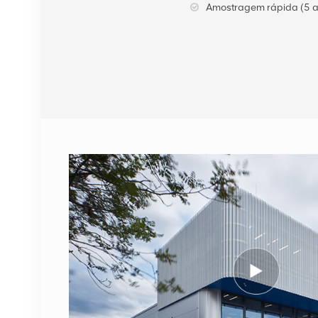
Amostragem rápida (5 a
VER DETALHES
Cabo de fibra óptica
NOKIA FUFAS
473288A.102 LC OD-LC
OD duplo 2m
VER DETALHES
1662SMC 3AL98324AA
SYNTH4V2 para
equipamentos de
comunicação Alcatel
VER DETALHES
Lucent
ERICSSON 2212 B31
KRC 161 893/1
Unidade de rádio