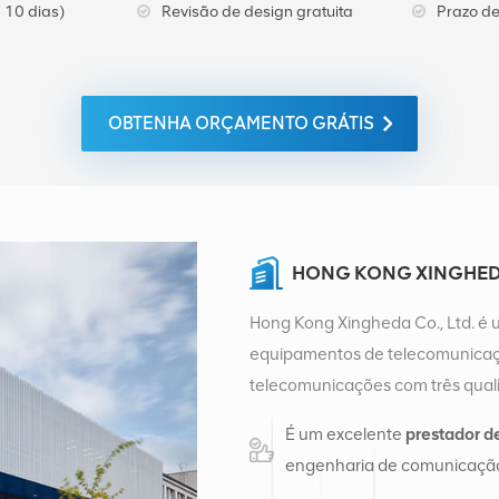
 10 dias)
Revisão de design gratuita
Prazo de
OBTENHA ORÇAMENTO GRÁTIS
HONG KONG XINGHEDA
Hong Kong Xingheda Co., Ltd. é 
equipamentos de telecomunicaçõ
telecomunicações com três quali
auxiliares. Atualmente, a empres
É um excelente
prestador d
distribuição de fábrica em Cha
engenharia de comunicação
de vendas internacionais em Ch