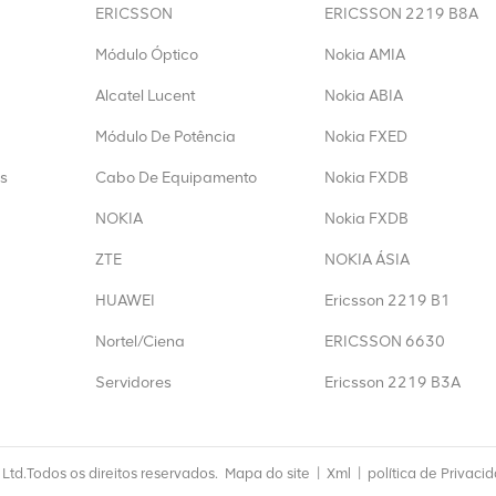
ERICSSON
ERICSSON 2219 B8A
Módulo Óptico
Nokia AMIA
Alcatel Lucent
Nokia ABIA
Módulo De Potência
Nokia FXED
s
Cabo De Equipamento
Nokia FXDB
NOKIA
Nokia FXDB
ZTE
NOKIA ÁSIA
HUAWEI
Ericsson 2219 B1
Nortel/Ciena
ERICSSON 6630
Servidores
Ericsson 2219 B3A
td.Todos os direitos reservados.
Mapa do site
|
Xml
|
política de Privaci