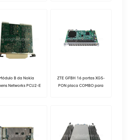
Módulo B da Nokia
ZTE GFBH 16 portas XGS-
mens Networks PCU2-E
PON placa COMBO para
C110629.B3D
ZTE C600 OLT ZXA10
GFBH GFCH GFXH GFGH
GFBL GFGM GFBN GFBNR
GFBT GFBL/D2 GFTH
CGHF