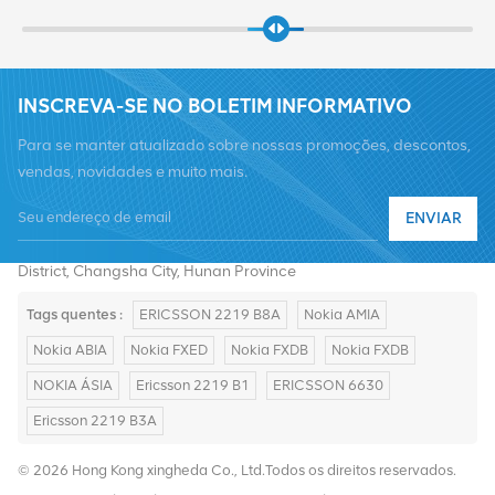
INSCREVA-SE NO BOLETIM INFORMATIVO
Para se manter atualizado sobre nossas promoções, descontos,
vendas, novidades e muito mais.
Telefone :
+8619376997331
ENVIAR
E-mail :
summer@chinaxingheda.com
Endereço : 2506 Xidi Building, No. 8 Fenglin Third Road,Yuelu
District, Changsha City, Hunan Province
Tags quentes :
ERICSSON 2219 B8A
Nokia AMIA
Nokia ABIA
Nokia FXED
Nokia FXDB
Nokia FXDB
NOKIA ÁSIA
Ericsson 2219 B1
ERICSSON 6630
Ericsson 2219 B3A
© 2026 Hong Kong xingheda Co., Ltd.Todos os direitos reservados.