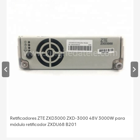
000W para
Original zxsdr r8882a s8500 comunicação estaçã
zte módulo de monitoramento de energia de classif