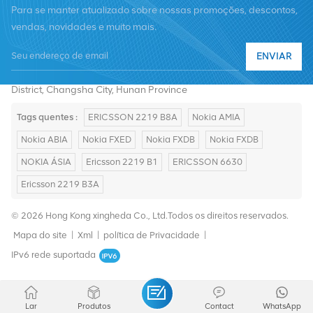
Para se manter atualizado sobre nossas promoções, descontos,
vendas, novidades e muito mais.
Telefone :
+8619376997331
ENVIAR
E-mail :
summer@chinaxingheda.com
Endereço : 2506 Xidi Building, No. 8 Fenglin Third Road,Yuelu
District, Changsha City, Hunan Province
Tags quentes :
ERICSSON 2219 B8A
Nokia AMIA
Nokia ABIA
Nokia FXED
Nokia FXDB
Nokia FXDB
NOKIA ÁSIA
Ericsson 2219 B1
ERICSSON 6630
Ericsson 2219 B3A
© 2026 Hong Kong xingheda Co., Ltd.Todos os direitos reservados.
Mapa do site
|
Xml
|
política de Privacidade
|
IPv6 rede suportada
Lar
Produtos
Contact
WhatsApp