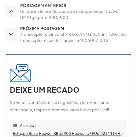
POSTAGEM ANTERIOR
Unidade de banda base da estação base Huawei
UMPTg5 para BBU5900
PRÓXIMA POSTAGEM
Transceptor elétrico SFP 6G 6.144G 850nm 120m do
transceptor ótico de Huawei 34006007 0,12
quilômetros milímetro SFP
DEIXE UM RECADO
Se você tiver dúvidas ou sugestões, deixe-nos uma
mensagem, responderemos o mais breve possível!
Assunto :
Estação Base Huawei BBU5900 Huawei UPEUe 02311TVH WD2M0UPEUE00 Unidade De Interface De Energia E Ambiente