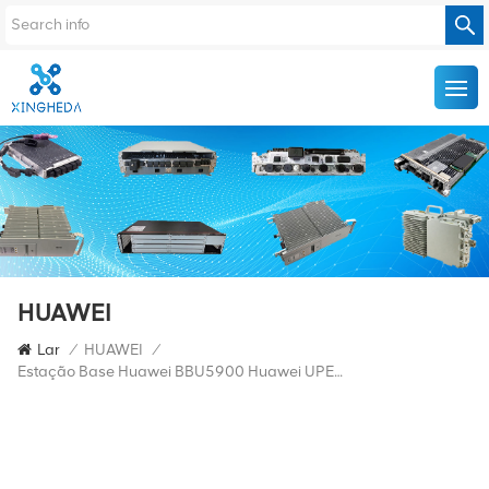
HUAWEI
Lar
/
HUAWEI
/
Estação Base Huawei BBU5900 Huawei UPEUe 02311TVH WD2M0UPEUE00 Unidade De Interface De Energia E Ambiente