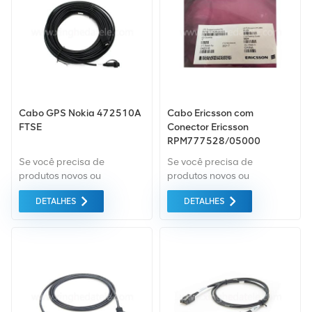
fornecido ao melhor preço
possível.
Cabo GPS Nokia 472510A
Cabo Ericsson com
FTSE
Conector Ericsson
RPM777528/05000
Se você precisa de
Se você precisa de
produtos novos ou
produtos novos ou
renovados, a garantia
renovados, a garantia
DETALHES
DETALHES
abrangente é padrão.
abrangente é padrão.
Compramos apenas
Adquirimos apenas
equipamentos do mercado
equipamentos do mercado
verde da mais alta
verde da mais alta
qualidade. Tudo isso é
qualidade. Tudo isso é
fornecido ao melhor preço
fornecido ao melhor preço
possível.
possível.