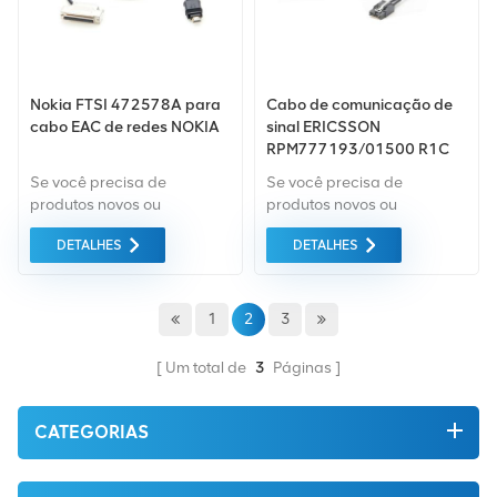
Nokia FTSI 472578A para
Cabo de comunicação de
cabo EAC de redes NOKIA
sinal ERICSSON
RPM777193/01500 R1C
Se você precisa de
Se você precisa de
produtos novos ou
produtos novos ou
renovados, a garantia
renovados, a garantia
DETALHES
DETALHES
abrangente é padrão.
abrangente é padrão.
Adquirimos apenas
Adquirimos apenas
equipamentos do mercado
equipamentos do mercado
verde da mais alta
verde da mais alta
1
2
3
qualidade. Tudo isso é
qualidade. Tudo isso é
fornecido ao melhor preço
fornecido ao melhor preço
Um total de
3
Páginas
possível.
possível.
CATEGORIAS