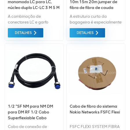
monomodo LC para LC,
10m 15m 20m jumper de
núcleo duplo LC-LC 3 M 5 M
fibra de fibra de cauda
10 m 15 m 20 m 50m
pequena
A combinação de
A estrutura curta da
cauda de jumper de fibra
conectores LC e garfo
bagageira é especialmente
de cabeça dupla
protetor, tampa de alívio de
adequada para aplicações
DETALHES
DETALHES
tensão e a cor cerâmica de
de alta densidade com
zircônia garante
espaços apertados
confiabilidade
requisitos e atende
absolutamente aos
requisitos de alta
densidade do MDA e EDA.
Permite espaço extra de
30mm entre o rack e a
porta fechada do armário, o
que facilita a circulação de
ar.
1/2 "SF NM para NM DM
Cabo de fibra do sistema
para DM RF 1/2 Cabo
Nokia Networks FSFC Flexi
Superflexiable Cabo
Jumper de Comunicação
Cabo de conexão de
FSFC FLEXI SYSTEM FIBRA
1m