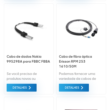
FSAH Se você tiver outras
necessidades, informe-nos
o modelo específico.
Cabo de dados Nokia
Cabo de fibra óptica
995298A para FBBC FBBA
Erisson RPM 253
1610/50M
Se você precisa de
Podemos fornecer uma
produtos novos ou
variedade de cabos de
renovados, a garantia
alimentação Ericsson novos
DETALHES
DETALHES
abrangente é padrão.
e usados, como RPM253
Adquirimos apenas
1610 50M. Se você tiver
equipamentos do mercado
outras necessidades,
verde da mais alta
informe-nos o modelo
qualidade. Tudo isso é
específico.