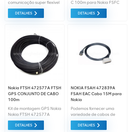
comunicação super flexível
C 100m para Nokia FSFC
1/2"SF NM à NM DM à DM
DETALHES
DETALHES
RF 1/2 1m
Nokia FTSH 472577A FTSH
NOKIA FSAH 472839A
GPS CONJUNTO DE CABO
FSAH EAC Cabo 15M para
100m
Nokia
Kit de montagem GPS Nokia
Podemos fornecer uma
Nokia FTSH 472577A
variedade de cabos de
CABO GPS MONTAGEM
aviso Nokia Nokia usados ​​e
DETALHES
DETALHES
100m Para Estação Base.
novos como 472839A