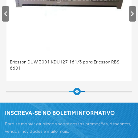
Estação Base BBU Baseband Ericsson Baseband 5212
KDU137 925/41 Baseband 5212 para Ericsson
INSCREVA-SE NO BOLETIM INFORMATIVO
Para se manter atualizado sobre nossas promoções, descontos,
vendas, novidades e muito mais.
Telefone :
+8619376997331