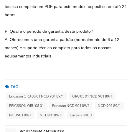
técnica completa em PDF para este modelo específico em até 24
horas.
P: Qual é o período de garantia deste produto?
A: Oferecemos uma garantia padrão (normalmente de 6 a 12
meses) e suporte técnico completo para todos os nossos
equipamentos industriais.
TAG :
Ericsson GRU 05 01 NCD 901 89/1
GRU 05 01 NCD 901 89/1
ERICSSON GRU 05 01
Ericsson NCD 901 89/1
NCD 901 89/1
NCD901 89/1
NCD90189/1
Ericsson NCD
POSTAGEM ANTERIOR