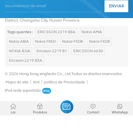
ENVIAR
E-mail :
summer@chinaxingheda.com
Endereço : 2506 Xidi Building, No. 8 Fenglin Third Road,Yuelu
District, Changsha City, Hunan Province
Tags quentes :
ERICSSON 2219 B8A
Nokia AMIA
Nokia ABIA
Nokia FXED
Nokia FXDB
Nokia FXDB
NOKIA ÁSIA
Ericsson 2219 B1
ERICSSON 6630
Ericsson 2219 B3A
© 2026 Hong Kong xingheda Co., Ltd.Todos os direitos reservados.
Mapa do site
|
Xml
|
política de Privacidade
|
IPv6 rede suportada
Lar
Produtos
Contact
WhatsApp