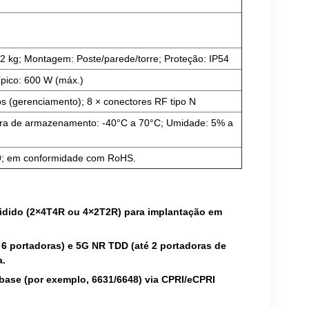
kg; Montagem: Poste/parede/torre; Proteção: IP54
ípico: 600 W (máx.)
 (gerenciamento); 8 × conectores RF tipo N
ura de armazenamento: -40°C a 70°C; Umidade: 5% a
9; em conformidade com RoHS.
dido (2×4T4R ou 4×2T2R) para implantação em
6 portadoras) e 5G NR TDD (até 2 portadoras de
a.
base (por exemplo, 6631/6648) via CPRI/eCPRI