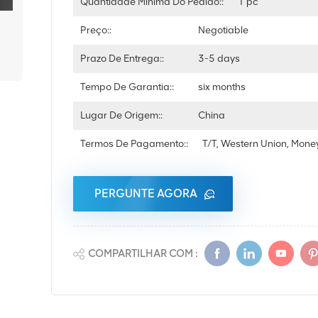
Quantidade Mínima Do Pedido::
1 pc
Preço::
Negotiable
Prazo De Entrega::
3-5 days
Tempo De Garantia::
six months
Lugar De Origem::
China
Termos De Pagamento::
T/T, Western Union, Mon
PERGUNTE AGORA
COMPARTILHAR COM :