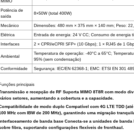
MIMO
Potência de
8×50W (total 400W)
saída
Mecânico
Dimensões: 480 mm × 375 mm × 140 mm; Peso: 22,2 
Elétrica
Entrada de energia: 24 V CC; Consumo de energia t
Interfaces
2 × CPRI/eCPRI SFP+ (10 Gbps); 1 × RJ45 de 1 Gbps
Temperatura de operação: -40°C a 65°C; Temperat
Ambiental
95% (sem condensação)
Conformidade
Segurança: IEC/EN 62368-1; EMC: ETSI EN 301 48
Funções principais
Transmissão e recepção de RF
Suporta MIMO 8T8R com modo divi
vários setores, aumentando a cobertura e a capacidade.
Compatibilidade de modo duplo
Compatível com 4G LTE TDD (até 
100 MHz com IBW de 200 MHz), garantindo uma migração tranquil
Interfaceamento de banda base
Conecta-se a unidades de banda 
sobre fibra, suportando configurações flexíveis de fronthaul.