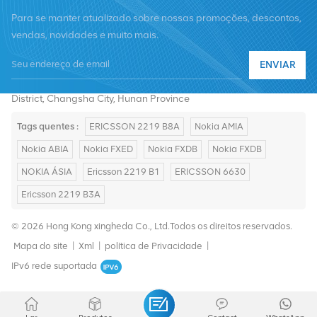
Para se manter atualizado sobre nossas promoções, descontos,
vendas, novidades e muito mais.
Telefone :
+8619376997331
ENVIAR
E-mail :
summer@chinaxingheda.com
Endereço : 2506 Xidi Building, No. 8 Fenglin Third Road,Yuelu
District, Changsha City, Hunan Province
Tags quentes :
ERICSSON 2219 B8A
Nokia AMIA
Nokia ABIA
Nokia FXED
Nokia FXDB
Nokia FXDB
NOKIA ÁSIA
Ericsson 2219 B1
ERICSSON 6630
Ericsson 2219 B3A
© 2026 Hong Kong xingheda Co., Ltd.Todos os direitos reservados.
Mapa do site
|
Xml
|
política de Privacidade
|
IPv6 rede suportada