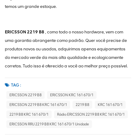
temos um grande estoque.
ERICSSON 2219 B8
, como todo o nosso hardware, vem com
uma garantia abrangente como padrão. Quer você precise de
produtos novos ou usados, adquirimos apenas equipamentos
do mercado verde da mais alta qualidade e ecologicamente
corretos. Tudo isso é oferecido a você ao melhor preço possível.
TAG :
ERICSSON 2219 B8
ERICSSON KRC 161 670/1
ERICSSON 2219 B8 KRC 161 670/1
2219 B8
KRC 161 670/1
2219 B8 KRC 161 670/1
Rádio ERICSSON 2219 B8 KRC 161 670/1
ERICSSON RRU 2219 B8 KRC 161 670/1 Unidade