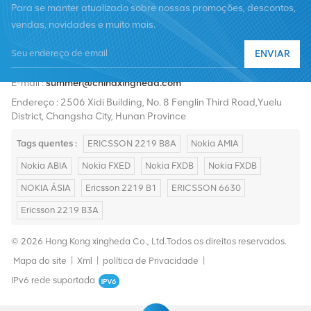
Para se manter atualizado sobre nossas promoções, descontos,
vendas, novidades e muito mais.
ENVIAR
Telefone :
+8619376997331
E-mail :
summer@chinaxingheda.com
Endereço : 2506 Xidi Building, No. 8 Fenglin Third Road,Yuelu
District, Changsha City, Hunan Province
Tags quentes :
ERICSSON 2219 B8A
Nokia AMIA
Nokia ABIA
Nokia FXED
Nokia FXDB
Nokia FXDB
NOKIA ÁSIA
Ericsson 2219 B1
ERICSSON 6630
Ericsson 2219 B3A
© 2026 Hong Kong xingheda Co., Ltd.Todos os direitos reservados.
Mapa do site
|
Xml
|
política de Privacidade
|
IPv6 rede suportada