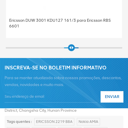
ricsson RBS
Estação Base BBU Baseband Ericsson Baseba
KDU137 925/41 Baseband 5212 para Ericsso
INSCREVA-SE NO BOLETIM INFORMATIVO
Para se manter atualizado sobre nossas promoções, descontos,
vendas, novidades e muito mais.
Telefone :
+8619376997331
ENVIAR
E-mail :
summer@chinaxingheda.com
Endereço : 2506 Xidi Building, No. 8 Fenglin Third Road,Yuelu
District, Changsha City, Hunan Province
Tags quentes :
ERICSSON 2219 B8A
Nokia AMIA