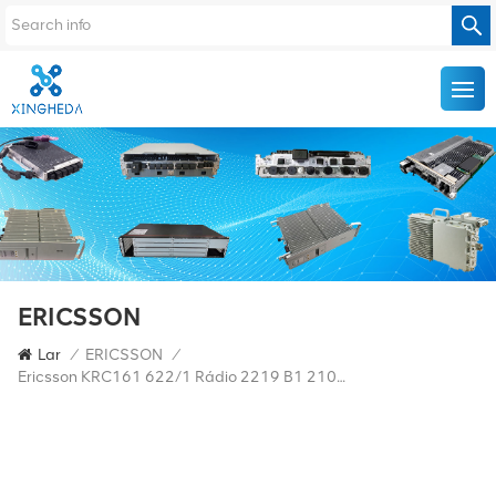
ERICSSON
Lar
/
ERICSSON
/
Ericsson KRC161 622/1 Rádio 2219 B1 2100MHZ 2T2R 60W