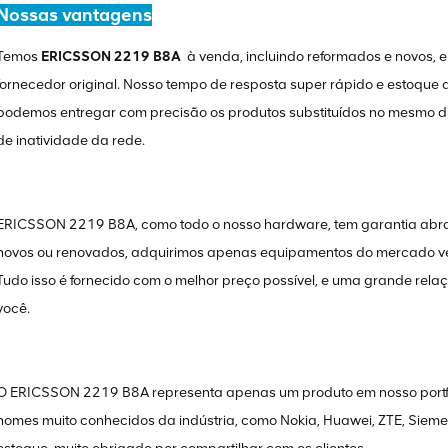
Nossas vantagens
Temos
ERICSSON 2219 B8A
à venda, incluindo reformados e novos, 
fornecedor original. Nosso tempo de resposta super rápido e estoque
podemos entregar com precisão os produtos substituídos no mesmo dia
de inatividade da rede.
ERICSSON 2219 B8A, como todo o nosso hardware, tem garantia abra
novos ou renovados, adquirimos apenas equipamentos do mercado ver
Tudo isso é fornecido com o melhor preço possível, e uma grande rel
você.
O ERICSSON 2219 B8A representa apenas um produto em nosso portfólio
nomes muito conhecidos da indústria, como Nokia, Huawei, ZTE, Siemens,