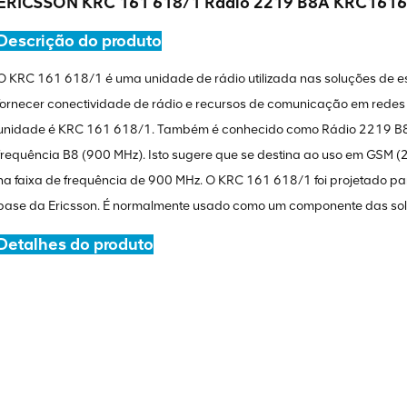
ERICSSON KRC 161 618/1 Rádio 2219 B8A KRC161
Descrição do produto
O KRC 161 618/1 é uma unidade de rádio utilizada nas soluções de es
fornecer conectividade de rádio e recursos de comunicação em redes
unidade é KRC 161 618/1. Também é conhecido como Rádio 2219 B8A.
frequência B8 (900 MHz). Isto sugere que se destina ao uso em GSM (
na faixa de frequência de 900 MHz. O KRC 161 618/1 foi projetado p
base da Ericsson. É normalmente usado como um componente das solu
Detalhes do produto