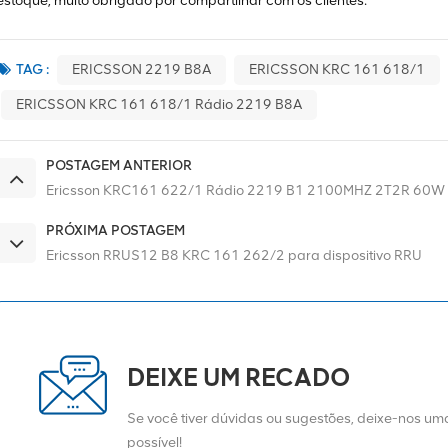
estoque, muito obrigado por compartilhar com os clientes.
TAG :
ERICSSON 2219 B8A
ERICSSON KRC 161 618/1
ERICSSON KRC 161 618/1 Rádio 2219 B8A
POSTAGEM ANTERIOR
Ericsson KRC161 622/1 Rádio 2219 B1 2100MHZ 2T2R 60W
PRÓXIMA POSTAGEM
Ericsson RRUS12 B8 KRC 161 262/2 para dispositivo RRU
DEIXE UM RECADO
Se você tiver dúvidas ou sugestões, deixe-nos 
possível!