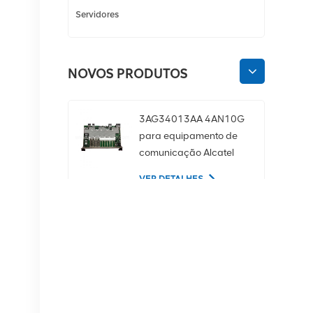
Servidores
NOVOS PRODUTOS
3AG34013AA 4AN10G
para equipamento de
comunicação Alcatel
Lucent
VER DETALHES
02350CDV Disco rígido
de servidor SAS de 2,5
polegadas, 1,2 TB, 10K
e 12 Gbps
VER DETALHES