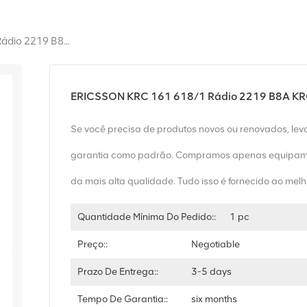
ERICSSON KRC 161 618/1 Rádio 2219 B8A KRC161618/1
ERICSSON KRC 161 618/1 Rádio 2219 B8A K
Se você precisa de produtos novos ou renovados, le
garantia como padrão. Compramos apenas equipam
da mais alta qualidade. Tudo isso é fornecido ao melh
Quantidade Mínima Do Pedido::
1 pc
Preço::
Negotiable
Prazo De Entrega::
3-5 days
Tempo De Garantia::
six months