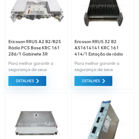
Ericsson RRUS A2 B2/B25
Ericsson RRUS 32 B2
Rádio PCS Base KRC 161
AS1614141 KRC 161
286/1 Gabinete 3R
414/1 Estação de rádio
remota do servidor de rede
Para melhor garantir a
Para melhor garantir a
segurança de seus
segurança de seus
produtos, profissionais,
produtos, profissionais,
DETALHES
DETALHES
ecologicamente corretos,
ecologicamente corretos,
serão fornecidos serviços
serão fornecidos serviços
de embalagem
de embalagem
convenientes e eficientes.
convenientes e eficientes.