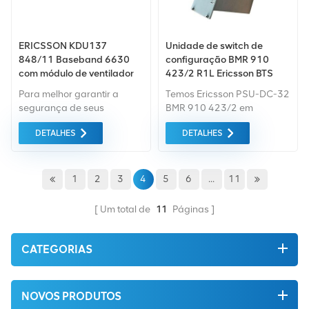
ERICSSON KDU137
Unidade de switch de
848/11 Baseband 6630
configuração BMR 910
com módulo de ventilador
423/2 R1L Ericsson BTS
PSU-DC-32
Para melhor garantir a
Temos Ericsson PSU-DC-32
segurança de seus
BMR 910 423/2 em
produtos, profissionais,
estoque. Ericsson PSU-DC-
DETALHES
DETALHES
ecologicamente corretos,
32 é uma estação base
serão fornecidos serviços
macro interna, temos todas
de embalagem
as versões aqui.
convenientes e eficientes.
1
2
3
4
5
6
...
11
Um total de
11
Páginas
CATEGORIAS
NOVOS PRODUTOS