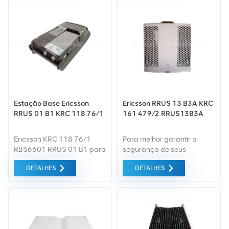
RBS6601, para suportar
uma maior alocação de
capacidade.
Estação Base Ericsson
Ericsson RRUS 13 B3A KRC
RRUS 01 B1 KRC 118 76/1
161 479/2 RRUS13B3A
Ericsson KRC 118 76/1
Para melhor garantir a
RBS6601 RRUS 01 B1 para
segurança de seus
equipamentos de estação
produtos, profissionais,
DETALHES
DETALHES
base de Tecnologia Co. de
ecologicamente corretos,
Changsha Xingheda, Ltd.
serão fornecidos serviços
de embalagem
convenientes e eficientes.