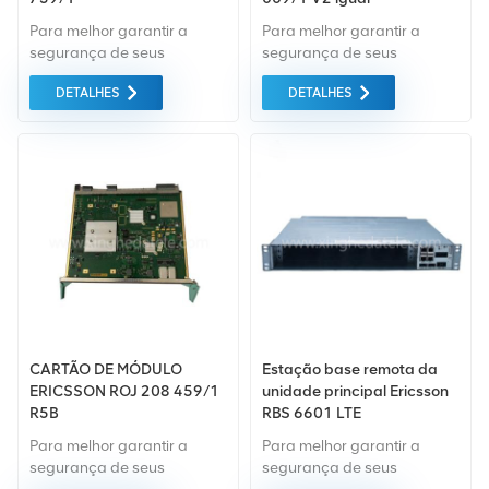
Para melhor garantir a
Para melhor garantir a
segurança de seus
segurança de seus
produtos, profissionais,
produtos, profissionais,
DETALHES
DETALHES
ecologicamente corretos,
ecologicamente corretos,
serão fornecidos serviços
serão fornecidos serviços
de embalagem
de embalagem
convenientes e eficientes.
convenientes e eficientes.
CARTÃO DE MÓDULO
Estação base remota da
ERICSSON ROJ 208 459/1
unidade principal Ericsson
R5B
RBS 6601 LTE
Para melhor garantir a
Para melhor garantir a
segurança de seus
segurança de seus