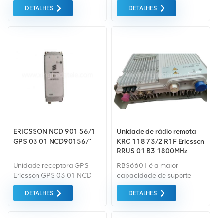
produtos, profissionais,
produtos, profissionais,
DETALHES
DETALHES
ecologicamente corretos,
ecologicamente corretos,
serão fornecidos serviços
serão fornecidos serviços
de embalagem
de embalagem
convenientes e eficientes.
convenientes e eficientes.
ERICSSON NCD 901 56/1
Unidade de rádio remota
GPS 03 01 NCD90156/1
KRC 118 73/2 R1F Ericsson
RRUS 01 B3 1800MHz
Unidade receptora GPS
RBS6601 é a maior
Ericsson GPS 03 01 NCD
capacidade de suporte
901 56/1 R1C de boa
24TRX, suportará 48TRX,
DETALHES
DETALHES
qualidade Da tecnologia
através a sincronização TG,
Co. de Changsha Xingheda,
pode alcançar uma
Ltd.
cascata de múltiplos