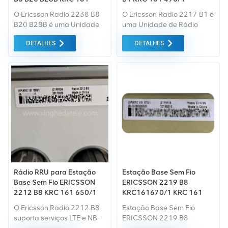
797/1
2100MHz
O Ericsson Radio 2238 B8
O Ericsson Radio 2217 B1 é
B20 B28B é uma Unidade
uma Unidade de Rádio
de Rádio Remota (RRU)
Remota (RRU) macro do
DETALHES
DETALHES
multibanda de alta
sistema Ericsson Radio
potência do Sistema de
System, projetada para a
Rádio Ericsson, que suporta
Banda 1 (2100 MHz) e
operação simultânea nas
compatível com WCDMA e
Bandas 8 (900 MHz), 20
LTE, ideal para ampliar a
(800 MHz) e 28B (700 MHz)
cobertura e a capacidade
com MIMO 2T2R e até 2 ×
em grandes áreas.
120 W de potência de
saída total, projetada para
cobertura macro externa e
aumento de capacidade
em redes 2G/3G/4G/5G.
Rádio RRU para Estação
Estação Base Sem Fio
Base Sem Fio ERICSSON
ERICSSON 2219 B8
2212 B8 KRC 161 650/1
KRC161670/1 KRC 161
KRC 161 650/2
670/1 900MHz
O Ericsson Radio 2212 B8
Estação Base Sem Fio
suporta serviços LTE e NB-
ERICSSON 2219 B8