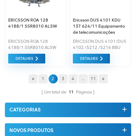
ERICSSON ROA 128
Ericsson DUS 4101 KDU
4188/1 SSR8010 ALSW
137 624/11 Equipamento
de telecomunicações
ERICSSON ROA 128
ERICSSON DUS 4101/DUS
4188/1 SSR8010 ALSW
4102 /5212 /5216 BBU
Ericsson DUS 4101 / DUS
DETALHES
DETALHES
4102 / 5212 / 5216 BBU
1
2
3
4
...
11
Um total de
11
Páginas
CATEGORIAS
NOVOS PRODUTOS