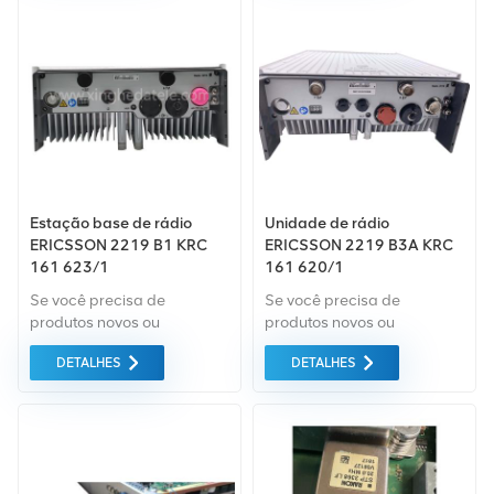
mercado verde do da mais
alta qualidade. Tudo isso é
fornecido ao melhor preço
possível.
Estação base de rádio
Unidade de rádio
ERICSSON 2219 B1 KRC
ERICSSON 2219 B3A KRC
161 623/1
161 620/1
Se você precisa de
Se você precisa de
produtos novos ou
produtos novos ou
renovados, leva em
renovados, a garantia
DETALHES
DETALHES
consideração garantia
abrangente é padrão.
como padrão. Compramos
Adquirimos apenas
apenas equipamentos de
equipamentos do mercado
mercado verde do da mais
verde da mais alta
alta qualidade. Tudo isso é
qualidade e proteção
fornecido ao melhor preço
ambiental. Tudo isso é