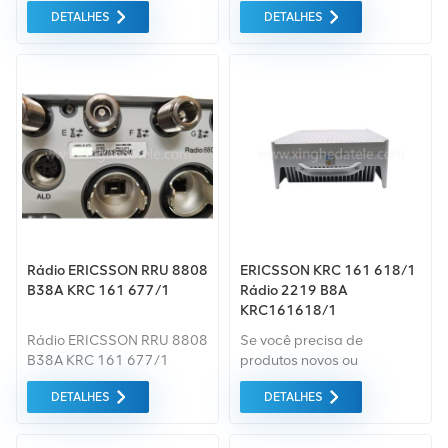
IoT, incluindo modos de
KRC161670/1 KRC 161
DETALHES
DETALHES
operação autônomo e em
670/1 900MHz
banda. Ele opera na faixa
de frequência de 936,5 a
939,5 MHz, o que permite
atender às necessidades
de comunicação de
diferentes cenários e servir
a diversos tipos de
terminais de usuário.
Rádio ERICSSON RRU 8808
ERICSSON KRC 161 618/1
B38A KRC 161 677/1
Rádio 2219 B8A
KRC161618/1
Rádio ERICSSON RRU 8808
Se você precisa de
B38A KRC 161 677/1
produtos novos ou
renovados, leva em
DETALHES
DETALHES
consideração garantia
como padrão. Compramos
apenas equipamentos de