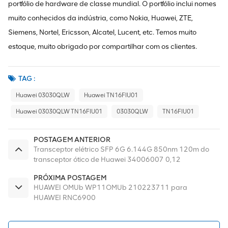
portfólio de hardware de classe mundial. O portfólio inclui nomes
muito conhecidos da indústria, como Nokia, Huawei, ZTE,
Siemens, Nortel, Ericsson, Alcatel, Lucent, etc. Temos muito
estoque, muito obrigado por compartilhar com os clientes.
TAG :
Huawei 03030QLW
Huawei TN16FIU01
Huawei 03030QLW TN16FIU01
03030QLW
TN16FIU01
POSTAGEM ANTERIOR
Transceptor elétrico SFP 6G 6.144G 850nm 120m do
transceptor ótico de Huawei 34006007 0,12
quilômetros milímetro SFP
PRÓXIMA POSTAGEM
HUAWEI OMUb WP11OMUb 210223711 para
HUAWEI RNC6900