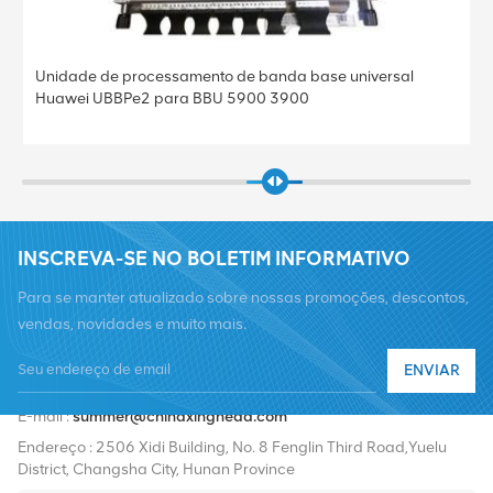
Unidade de processamento de banda base universal
Huawei UBBPe2 para BBU 5900 3900
INSCREVA-SE NO BOLETIM INFORMATIVO
Para se manter atualizado sobre nossas promoções, descontos,
vendas, novidades e muito mais.
ENVIAR
Telefone :
+8619376997331
E-mail :
summer@chinaxingheda.com
Endereço : 2506 Xidi Building, No. 8 Fenglin Third Road,Yuelu
District, Changsha City, Hunan Province