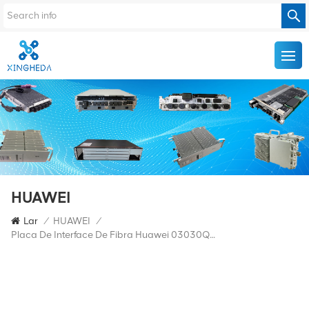
HUAWEI
Lar
/
HUAWEI
/
Placa De Interface De Fibra Huawei 03030QLW TN16FIU01 OSN 9800 UPS