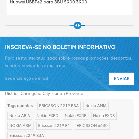
Huawei UBBPe2 para BBU 5900 3900
INSCREVA-SE NO BOLETIM INFORMATIVO
Para se manter atualizado sobre nossas promoções, descontos,
vendas, novidades e muito mais.
Telefone :
+8619376997331
ENVIAR
E-mail :
summer@chinaxingheda.com
Endereço : 2506 Xidi Building, No. 8 Fenglin Third Road,Yuelu
District, Changsha City, Hunan Province
Tags quentes :
ERICSSON 2219 B8A
Nokia AMIA
Nokia ABIA
Nokia FXED
Nokia FXDB
Nokia FXDB
NOKIA ÁSIA
Ericsson 2219 B1
ERICSSON 6630
Ericsson 2219 B3A