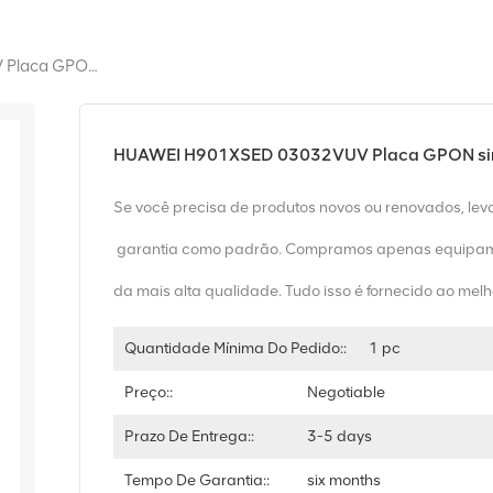
HUAWEI H901XSED 03032VUV Placa GPON Simétrica De 8 Portas 10G
HUAWEI H901XSED 03032VUV Placa GPON simé
Se você precisa de produtos novos ou renovados, le
garantia como padrão. Compramos apenas equipam
da mais alta qualidade. Tudo isso é fornecido ao melh
Quantidade Mínima Do Pedido::
1 pc
Preço::
Negotiable
Prazo De Entrega::
3-5 days
Tempo De Garantia::
six months