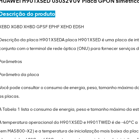
HUAWEI H901XSED 03032VUV Placa GPON simétrica 
Descrição do produto
XEBD XGBD XHBD GPSF EPHF XEHD EDSH
Descrição da placa H901XSEDA placa H901XSED é uma placa de inte
conjunto com o terminal de rede óptica (ONU) para fornecer serviço
Parâmetros
Parâmetro da placa
Você pode consultar o consumo de energia, peso, tamanho máximo do
as placas.
A Tabela 1 lista o consumo de energia, peso e tamanho máximo da est
A temperatura operacional do H901XSED e H901TWED é de -40°C 
(em MA5800–X2) e a temperatura de inicialização mais baixa da plac