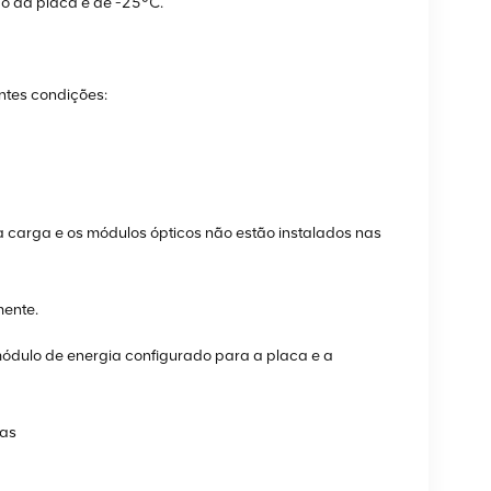
ão da placa é de -25°C.
ntes condições:
carga e os módulos ópticos não estão instalados nas
mente.
ódulo de energia configurado para a placa e a
cas