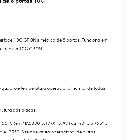
de 8 portas 10G
rface 10G GPON simétrica de 8 portas. Funciona em
s de acesso 10G GPON.
 quadro e temperatura operacional normal de todas
rutura das placas.
a +55°C (em MA5800–X17/X15/X7) ou -40°C a +65°C
a é -25ºC. A temperatura operacional de outras