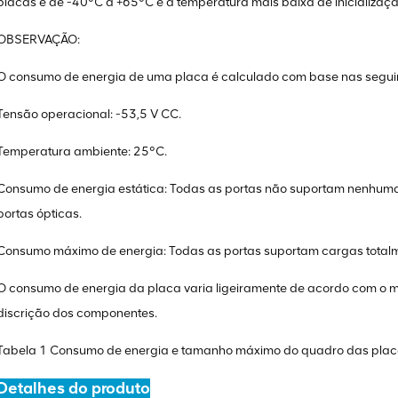
placas é de -40°C a +65°C e a temperatura mais baixa de inicializaç
OBSERVAÇÃO:
O consumo de energia de uma placa é calculado com base nas segui
Tensão operacional: -53,5 V CC.
Temperatura ambiente: 25°C.
Consumo de energia estática: Todas as portas não suportam nenhuma 
portas ópticas.
Consumo máximo de energia: Todas as portas suportam cargas total
O consumo de energia da placa varia ligeiramente de acordo com o m
discrição dos componentes.
Tabela 1 Consumo de energia e tamanho máximo do quadro das pla
Detalhes do produto