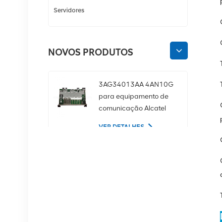
Servidores
NOVOS PRODUTOS
3AG34013AA 4AN10G
para equipamento de
comunicação Alcatel
Lucent
VER DETALHES
02350CDV Disco rígido
de servidor SAS de 2,5
polegadas, 1,2 TB, 10K
e 12 Gbps
VER DETALHES