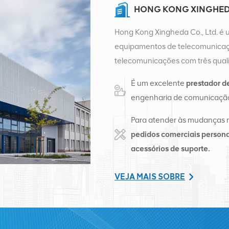
HONG KONG XINGHEDA
Hong Kong Xingheda Co., Ltd. é 
equipamentos de telecomunicaçõ
telecomunicações com três quali
auxiliares. Atualmente, a empres
É um excelente
prestador d
distribuição de fábrica em Cha
engenharia de comunicação
de vendas internacionais em Ch
negócios internacionais no Sudes
Para atender às mudanças 
Rússia, fornecemos estações bas
pedidos comerciais persona
de telecomunicações transform
acessórios de suporte.
abrangentes, como transmissão, 
terminais e materiais auxiliares 
VEJA MAIS SOBRE
Nokia, Ericsson, Huawei, ZTE, Bel
nossa participação no mercado i
serviços de alta qualidade, preço