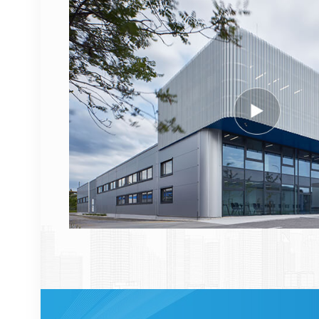
AHEGC 474914A
AirScale RRH 4T4R RRU
VER DETALHES
Cabo de fibra óptica
NOKIA FUFAS
473288A.102 LC OD-LC
OD duplo 2m
VER DETALHES
1662SMC 3AL98324AA
SYNTH4V2 para
equipamentos de
comunicação Alcatel
VER DETALHES
Lucent
ERICSSON 2212 B31