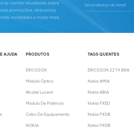
ra se manter atualizado sobre
ssas promoções, descontos,
ndas, novidades e muito mais.
E AJUDA
PRODUTOS
TAGS QUENTES
ERICSSON
ERICSSON 2219 B8A
Módulo Óptico
Nokia AMIA
Alcatel Lucent
Nokia ABIA
Módulo De Potência
Nokia FXED
s
Cabo De Equipamento
Nokia FXDB
NOKIA
Nokia FXDB