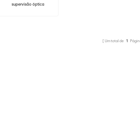
supervisão óptica
unidirecional de alta
potência HUAWEI OptiX
OSN 9800 TN12HSC1 -
OSN9800 UPS
Um total de
1
Págin