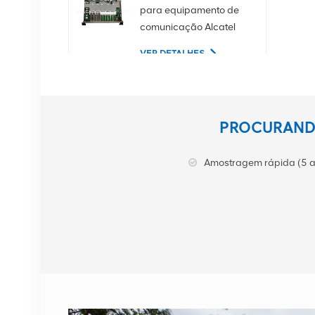
para equipamento de
comunicação Alcatel
Lucent
VER DETALHES
02350CDV Disco rígido
de servidor SAS de 2,5
PROCURANDO
polegadas, 1,2 TB, 10K
e 12 Gbps
VER DETALHES
Amostragem rápida (5 a
Equipamento de
comunicação NOKIA
APAF 474676A.101
RRU
VER DETALHES
Estação base NOKIA