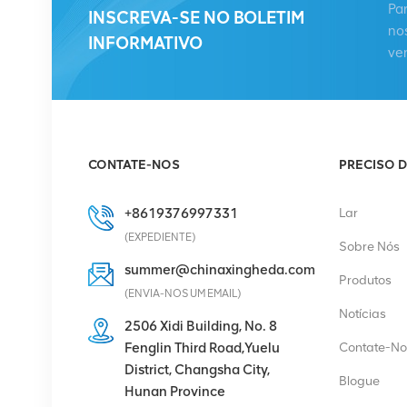
Pa
KRC 161 893/1
INSCREVA-SE NO BOLETIM
no
Unidade de rádio
INFORMATIVO
ve
remota
VER DETALHES
HUAWEI RRU5909
02311TBD
CONTATE-NOS
PRECISO D
WD5M215909GB para
multimodo 2100 MHz (2
VER DETALHES
* 60 W)
+8619376997331
Lar
(EXPEDIENTE)
Sobre Nós
HUAWEI UBBPg1a
summer@chinaxingheda.com
Produtos
03050BYF para banda
(ENVIA-NOS UM EMAIL)
base Huawei BBU 3900
Notícias
2506 Xidi Building, No. 8
VER DETALHES
Fenglin Third Road,Yuelu
Contate-No
District, Changsha City,
Blogue
Hunan Province
Retificador Eltek