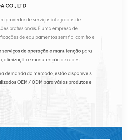
 CO., LTD
um provedor de serviços integrados de
es profissionais. É uma empresa de
ficações de equipamentos sem fio, com fio e
a possui dois armazéns inteligentes e centros de
e serviços de operação e manutenção
para
ngsha e Hong Kong. Em 2016, montamos uma sede
, otimização e manutenção de redes.
angsha, China. Com sede na China, realizamos
te Asiático, Europa, Estados Unidos, África e
na demanda do mercado, estão disponíveis
e e fornecemos às principais operadoras regionais
lizados OEM / ODM para vários produtos e
ação de equipamentos e serviços de manutenção
fornecimento de energia, módulos ópticos, cabos,
de suporte. Os prestadores de serviços incluem
l, Alcatel, Nortel, Siemens e Lucent. Expandiremos
nternacional com produtos de alta qualidade,
s razoáveis ​​e entrega pontual.