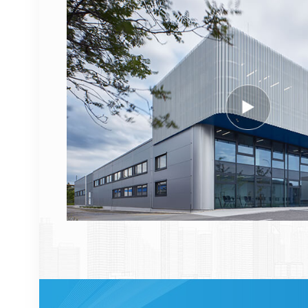
AHEGC 474914A
AirScale RRH 4T4R RRU
VER DETALHES
Cabo de fibra óptica
NOKIA FUFAS
473288A.102 LC OD-LC
OD duplo 2m
VER DETALHES
1662SMC 3AL98324AA
SYNTH4V2 para
equipamentos de
comunicação Alcatel
VER DETALHES
Lucent
ERICSSON 2212 B31