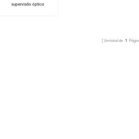
supervisão óptica
unidirecional de alta
potência HUAWEI OptiX
OSN 9800 TN12HSC1 -
OSN9800 UPS
Um total de
1
Págin