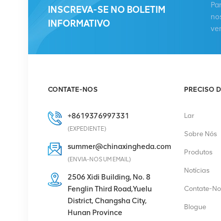
Pa
KRC 161 893/1
INSCREVA-SE NO BOLETIM
no
Unidade de rádio
INFORMATIVO
ve
remota
VER DETALHES
HUAWEI RRU5909
02311TBD
CONTATE-NOS
PRECISO D
WD5M215909GB para
multimodo 2100 MHz (2
VER DETALHES
* 60 W)
+8619376997331
Lar
(EXPEDIENTE)
Sobre Nós
HUAWEI UBBPg1a
summer@chinaxingheda.com
Produtos
03050BYF para banda
(ENVIA-NOS UM EMAIL)
base Huawei BBU 3900
Notícias
2506 Xidi Building, No. 8
VER DETALHES
Fenglin Third Road,Yuelu
Contate-No
District, Changsha City,
Blogue
Hunan Province
Retificador Eltek