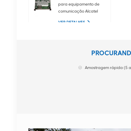
para equipamento de
comunicação Alcatel
Lucent
VER DETALHES
02350CDV Disco rígido
de servidor SAS de 2,5
PROCURANDO
polegadas, 1,2 TB, 10K
e 12 Gbps
VER DETALHES
Amostragem rápida (5 a
Equipamento de
comunicação NOKIA
APAF 474676A.101
RRU
VER DETALHES
Estação base NOKIA