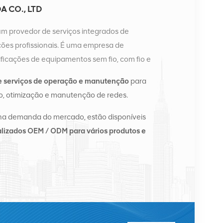
 CO., LTD
um provedor de serviços integrados de
es profissionais. É uma empresa de
ficações de equipamentos sem fio, com fio e
a possui dois armazéns inteligentes e centros de
e serviços de operação e manutenção
para
ngsha e Hong Kong. Em 2016, montamos uma sede
, otimização e manutenção de redes.
angsha, China. Com sede na China, realizamos
te Asiático, Europa, Estados Unidos, África e
na demanda do mercado, estão disponíveis
e e fornecemos às principais operadoras regionais
lizados OEM / ODM para vários produtos e
ação de equipamentos e serviços de manutenção
fornecimento de energia, módulos ópticos, cabos,
de suporte. Os prestadores de serviços incluem
l, Alcatel, Nortel, Siemens e Lucent. Expandiremos
nternacional com produtos de alta qualidade,
s razoáveis ​​e entrega pontual.