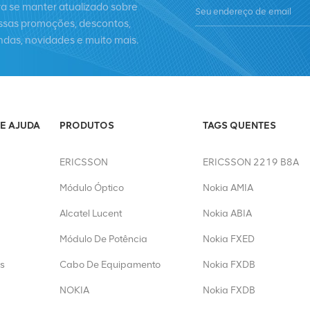
ra se manter atualizado sobre
ssas promoções, descontos,
ndas, novidades e muito mais.
E AJUDA
PRODUTOS
TAGS QUENTES
ERICSSON
ERICSSON 2219 B8A
Módulo Óptico
Nokia AMIA
Alcatel Lucent
Nokia ABIA
Módulo De Potência
Nokia FXED
s
Cabo De Equipamento
Nokia FXDB
NOKIA
Nokia FXDB