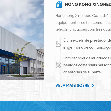
HONG KONG XINGHEDA
Hong Kong Xingheda Co., Ltd. é 
equipamentos de telecomunicaçõ
telecomunicações com três quali
auxiliares. Atualmente, a empres
É um excelente
prestador d
distribuição de fábrica em Cha
engenharia de comunicação
de vendas internacionais em Ch
negócios internacionais no Sudes
Para atender às mudanças 
Rússia, fornecemos estações bas
pedidos comerciais persona
de telecomunicações transform
acessórios de suporte.
abrangentes, como transmissão, 
terminais e materiais auxiliares 
VEJA MAIS SOBRE
Nokia, Ericsson, Huawei, ZTE, Bel
nossa participação no mercado i
serviços de alta qualidade, preço