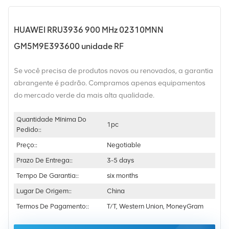
HUAWEI RRU3936 900 MHz 02310MNN
GM5M9E393600 unidade RF
Se você precisa de produtos novos ou renovados, a garantia
abrangente é padrão. Compramos apenas equipamentos
do mercado verde da mais alta qualidade.
Quantidade Mínima Do
1pc
Pedido::
Preço::
Negotiable
Prazo De Entrega::
3-5 days
Tempo De Garantia::
six months
Lugar De Origem::
China
Termos De Pagamento::
T/T, Western Union, MoneyGram