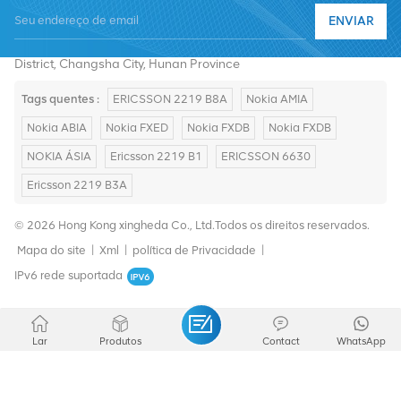
ENVIAR
E-mail :
summer@chinaxingheda.com
Endereço : 2506 Xidi Building, No. 8 Fenglin Third Road,Yuelu
District, Changsha City, Hunan Province
Tags quentes :
ERICSSON 2219 B8A
Nokia AMIA
Nokia ABIA
Nokia FXED
Nokia FXDB
Nokia FXDB
NOKIA ÁSIA
Ericsson 2219 B1
ERICSSON 6630
Ericsson 2219 B3A
© 2026 Hong Kong xingheda Co., Ltd.Todos os direitos reservados.
Mapa do site
|
Xml
|
política de Privacidade
|
IPv6 rede suportada
Lar
Produtos
Contact
WhatsApp