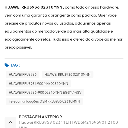
HUAWEI RRU3936 02310MNN
, como todo o nosso hardware,
vem com uma garantia abrangente como padrão. Quer você
precise de produtos novos ou usados, adquirimos apenas
equipamentos do mercado verde da mais alta qualidade e
ecologicamente corretos. Tudo isso é oferecido a você ao melhor
preço possível.
TAG :
HUAWEI RRU3936
HUAWEI RRU3936 02310MNN
HUAWEI RRU3936 900 MHz 02310MNN
HUAWEI RRU3936-900 02310MNN EGSM/-48V
Telecomunicações GSM RRU3936 02310MNN
POSTAGEM ANTERIOR
Huawei RRU3959 02311LFH WD5M21395901 2100