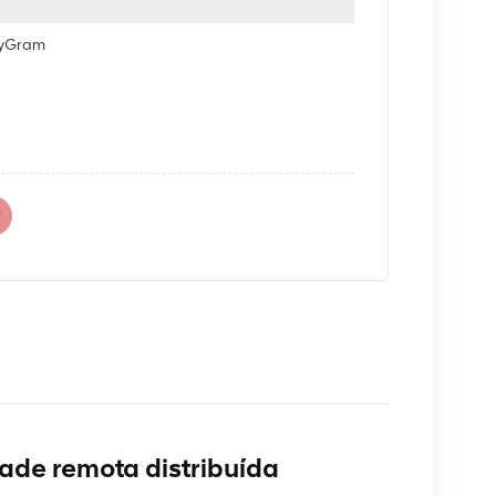
eyGram
e remota distribuída