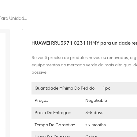
HUAWEI RRU3971 02311HMY Para Unidade Remota Distribuída Multimodo De 1800 MHz
HUAWEI RRU3971 02311HMY para unidade remo
Se você precisa de produtos novos ou renovados, a 
equipamentos do mercado verde da mais alta qualida
possível.
Quantidade Mínima Do Pedido::
1pc
Preço::
Negotiable
Prazo De Entrega::
3-5 days
Tempo De Garantia::
six months