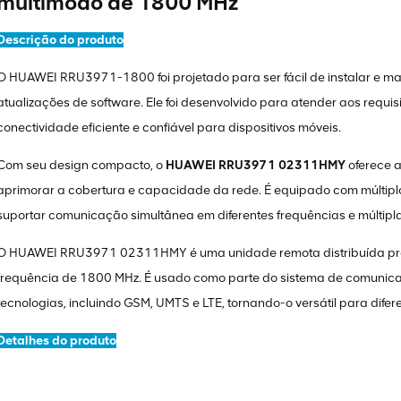
multimodo de 1800 MHz
Descrição do produto
O HUAWEI RRU3971-1800 foi projetado para ser fácil de instalar e ma
atualizações de software. Ele foi desenvolvido para atender aos requi
conectividade eficiente e confiável para dispositivos móveis.
Com seu design compacto, o
HUAWEI RRU3971 02311HMY
oferece a
aprimorar a cobertura e capacidade da rede. É equipado com múltipl
suportar comunicação simultânea em diferentes frequências e múltipl
O HUAWEI RRU3971 02311HMY é uma unidade remota distribuída pr
frequência de 1800 MHz. É usado como parte do sistema de comunic
tecnologias, incluindo GSM, UMTS e LTE, tornando-o versátil para dife
Detalhes do produto