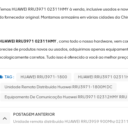
Temos HUAWEI RRU3971 02311HMY à venda, inclusive usados ​​e novos
do fornecedor original. Montamos armazéns em várias cidades da Chi
HUAWEI RRU3971 02311HMY
, como todo o nosso hardware, vem c
precise de produtos novos ou usados, adquirimos apenas equipament
ecologicamente corretos. Tudo isso é oferecido a você ao melhor preço
TAG :
HUAWEI RRU3971-1800
HUAWEI RRU3971 02311
Unidade Remota Distribuída Huawei RRU3971-1800M DC
Equipamento De Comunicação Huawei RRU3971 02312HMY RRU
POSTAGEM ANTERIOR
Unidade remota distribuída HUAWEI RRU3959 900Mhz 02