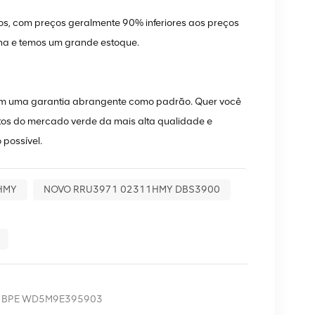
, com preços geralmente 90% inferiores aos preços
na e temos um grande estoque.
om uma garantia abrangente como padrão. Quer você
os do mercado verde da mais alta qualidade e
 possível.
HMY
NOVO RRU3971 02311HMY DBS3900
311BPE WD5M9E395903