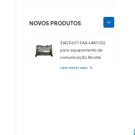
NOVOS PRODUTOS
3AG34013AA 4AN10G
para equipamento de
comunicação Alcatel
Lucent
VER DETALHES
02350CDV Disco rígido
de servidor SAS de 2,5
polegadas, 1,2 TB, 10K
e 12 Gbps
VER DETALHES
Equipamento de