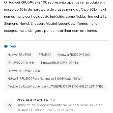
O Huawei RRU5909-2100 representa apenas um produto em
nosso portfólio de hardware de classe mundial. O portfólio inclui
nomes muito conhecidos da indústria, como Nokia, Huawei, ZTE,
Siemens, Nortel, Ericsson, Alcatel, Lucent, etc. Temos muito
estoque, muito obrigado por compartilhar com os clientes.
TAG :
Huawei RRU5909
RRU5909
Huawei RRU5909 2100
RRU5909 2100 MHz
Huawei RRU5909 2100 MHz
Huawei RRU5909-2100
HUAWEI RRU5909 Para Multimodo 2100 MHz (2 * 60 W)
Módulo De Radiofrequência HUAWEI RRU5909 2100MHZ 2102311TBC.
POSTAGEM ANTERIOR
Unidade de processamento de banda base universal
HUAWEI UBBPd6 03022HEM para