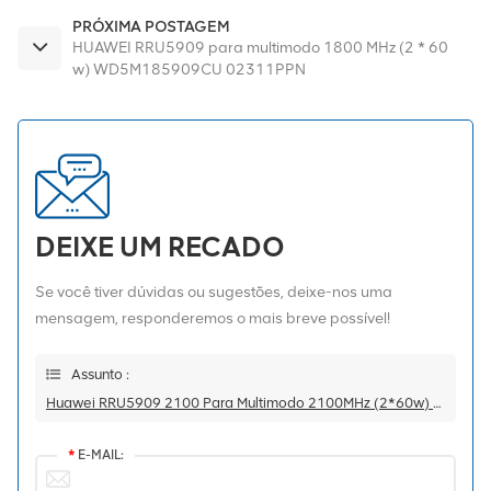
BBU3900/BBU3910
PRÓXIMA POSTAGEM
HUAWEI RRU5909 para multimodo 1800 MHz (2 * 60
w) WD5M185909CU 02311PPN
DEIXE UM RECADO
Se você tiver dúvidas ou sugestões, deixe-nos uma
mensagem, responderemos o mais breve possível!
Assunto :
Huawei RRU5909 2100 Para Multimodo 2100MHz (2*60w) -48V 02311TBC WD5M215909CU
*
E-MAIL: