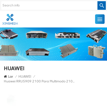
HUAWEI
Lar
/
HUAWEI
/
Huawei RRU5909 2100 Para Multimodo 2100MHz (2*60w) -48V 02311TBC WD5M215909CU