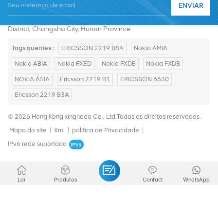
ENVIAR
E-mail :
summer@chinaxingheda.com
Endereço : 2506 Xidi Building, No. 8 Fenglin Third Road,Yuelu
District, Changsha City, Hunan Province
Tags quentes :
ERICSSON 2219 B8A
Nokia AMIA
Nokia ABIA
Nokia FXED
Nokia FXDB
Nokia FXDB
NOKIA ÁSIA
Ericsson 2219 B1
ERICSSON 6630
Ericsson 2219 B3A
© 2026 Hong Kong xingheda Co., Ltd.Todos os direitos reservados.
Mapa do site
|
Xml
|
política de Privacidade
|
IPv6 rede suportada
Lar
Produtos
Contact
WhatsApp