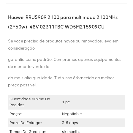
Huawei RRU5909 2100 para multimodo 2100MHz
(2*60w) -48V 02311TBC WD5M215909CU
Se você precisa de produtos novos ou renovados, leva em
consideração
garantia como padrão. Compramos apenas equipamentos
de mercado verde do
da mais alta qualidade. Tudo isso é fornecido ao melhor
preço possível.
Quantidade Mínima Do
1 pc
Pedido::
Preço::
Negotiable
Prazo De Entrega::
3-5 days
Tempo De Garantia::
six months