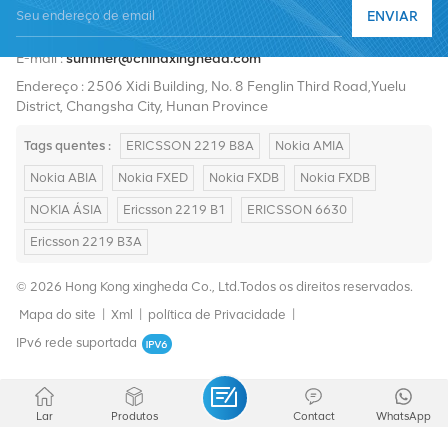
ENVIAR
Telefone :
+8619376997331
E-mail :
summer@chinaxingheda.com
Endereço : 2506 Xidi Building, No. 8 Fenglin Third Road,Yuelu
District, Changsha City, Hunan Province
Tags quentes :
ERICSSON 2219 B8A
Nokia AMIA
Nokia ABIA
Nokia FXED
Nokia FXDB
Nokia FXDB
NOKIA ÁSIA
Ericsson 2219 B1
ERICSSON 6630
Ericsson 2219 B3A
© 2026 Hong Kong xingheda Co., Ltd.Todos os direitos reservados.
Mapa do site
|
Xml
|
política de Privacidade
|
IPv6 rede suportada
Lar
Produtos
Contact
WhatsApp