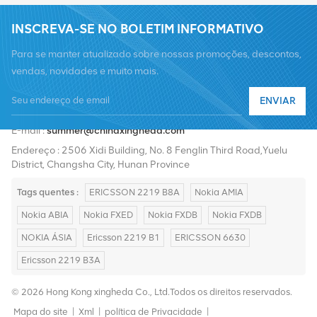
INSCREVA-SE NO BOLETIM INFORMATIVO
Para se manter atualizado sobre nossas promoções, descontos,
vendas, novidades e muito mais.
ENVIAR
Telefone :
+8619376997331
E-mail :
summer@chinaxingheda.com
Endereço : 2506 Xidi Building, No. 8 Fenglin Third Road,Yuelu
District, Changsha City, Hunan Province
Tags quentes :
ERICSSON 2219 B8A
Nokia AMIA
Nokia ABIA
Nokia FXED
Nokia FXDB
Nokia FXDB
NOKIA ÁSIA
Ericsson 2219 B1
ERICSSON 6630
Ericsson 2219 B3A
© 2026 Hong Kong xingheda Co., Ltd.Todos os direitos reservados.
Mapa do site
|
Xml
|
política de Privacidade
|