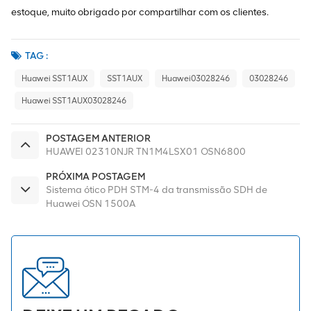
estoque, muito obrigado por compartilhar com os clientes.
TAG :
Huawei SST1AUX
SST1AUX
Huawei03028246
03028246
Huawei SST1AUX03028246
POSTAGEM ANTERIOR
HUAWEI 02310NJR TN1M4LSX01 OSN6800
PRÓXIMA POSTAGEM
Sistema ótico PDH STM-4 da transmissão SDH de
Huawei OSN 1500A