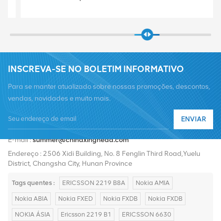
INSCREVA-SE NO BOLETIM INFORMATIVO
Para se manter atualizado sobre nossas promoções, descontos,
vendas, novidades e muito mais.
ENVIAR
Telefone :
+8619376997331
E-mail :
summer@chinaxingheda.com
Endereço : 2506 Xidi Building, No. 8 Fenglin Third Road,Yuelu
District, Changsha City, Hunan Province
Tags quentes :
ERICSSON 2219 B8A
Nokia AMIA
Nokia ABIA
Nokia FXED
Nokia FXDB
Nokia FXDB
NOKIA ÁSIA
Ericsson 2219 B1
ERICSSON 6630