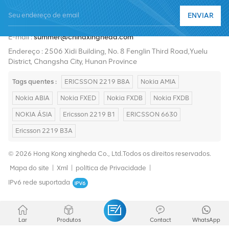
ENVIAR
Telefone :
+8619376997331
E-mail :
summer@chinaxingheda.com
Endereço : 2506 Xidi Building, No. 8 Fenglin Third Road,Yuelu
District, Changsha City, Hunan Province
Tags quentes :
ERICSSON 2219 B8A
Nokia AMIA
Nokia ABIA
Nokia FXED
Nokia FXDB
Nokia FXDB
NOKIA ÁSIA
Ericsson 2219 B1
ERICSSON 6630
Ericsson 2219 B3A
© 2026 Hong Kong xingheda Co., Ltd.Todos os direitos reservados.
Mapa do site
|
Xml
|
política de Privacidade
|
IPv6 rede suportada
Lar
Produtos
Contact
WhatsApp