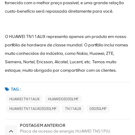
fornecido com o melhor preço possível, e uma grande relação
custo-benefício será repassada diretamente para você.
O HUAWEI TN11AUX representa apenas um produto em nosso
portfólio de hardware de classe mundial. O portfólio inclui nomes
muito conhecidos da indústria, como Nokia, Huawei, ZTE,
Siemens, Nortel, Ericsson, Alcatel, Lucent, etc. Temos muito
estoque, muito obrigado por compartilhar com os clientes.
TAG :
HUAWEI TN11AUX
HUAWEI03030LMF
HUAWEI TN11AUX03030LMF
TN11AUX
03030LMF
POSTAGEM ANTERIOR
Placa de acesso de energia HUAWEI TN51PIU