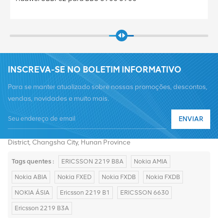
INSCREVA-SE NO BOLETIM INFORMATIVO
Para se manter atualizado sobre nossas promoções, descontos,
vendas, novidades e muito mais.
Telefone :
+8619376997331
ENVIAR
E-mail :
summer@chinaxingheda.com
Endereço : 2506 Xidi Building, No. 8 Fenglin Third Road,Yuelu
District, Changsha City, Hunan Province
Tags quentes :
ERICSSON 2219 B8A
Nokia AMIA
Nokia ABIA
Nokia FXED
Nokia FXDB
Nokia FXDB
NOKIA ÁSIA
Ericsson 2219 B1
ERICSSON 6630
Ericsson 2219 B3A