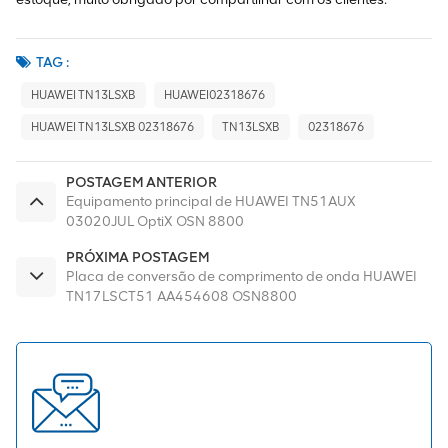
TAG :
HUAWEI TN13LSXB
HUAWEI02318676
HUAWEI TN13LSXB 02318676
TN13LSXB
02318676
POSTAGEM ANTERIOR
Equipamento principal de HUAWEI TN51AUX
03020JUL OptiX OSN 8800
PRÓXIMA POSTAGEM
Placa de conversão de comprimento de onda HUAWEI
TN17LSCT51 AA454608 OSN8800