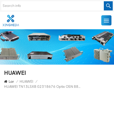
HUAWEI
Lar
/
HUAWEI
/
HUAWEI TN13LSXB 02318676 Optix OSN 8800/6800 Placa De Conversão De Comprimento De Onda De 10 Gbit/s