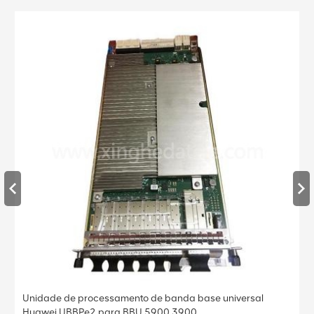
to de banda base universal
Unidade de processamento de
BU 5900 3900
Huawei UBBPe4 para BBU 59