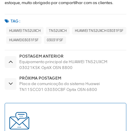
estoque, muito obrigado por compartilhar com os clientes.
TAG :
HUAWEI TN52UXCH
TN52UXCH
HUAWEI TN52UXCH 03031FSF
HUAWEI03031FSF
03031FSF
POSTAGEM ANTERIOR
Equipamento principal de HUAWEI TN52UXCM
03021KSK OptiX OSN 8800
PRÓXIMA POSTAGEM
Placa de comunicação do sistema Huawei
TN11SCC01 03030CBF Optix OSN 6800