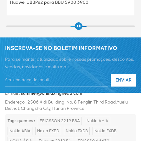
Huawei UBBPe2 para BBU 5900 3900
INSCREVA-SE NO BOLETIM INFORMATIVO
Para se manter atualizado sobre nossas promoções, descontos,
vendas, novidades e muito mais.
ENVIAR
Telefone :
+8619376997331
E-mail :
summer@chinaxingheda.com
Endereço : 2506 Xidi Building, No. 8 Fenglin Third Road,Yuelu
District, Changsha City, Hunan Province
Tags quentes :
ERICSSON 2219 B8A
Nokia AMIA
Nokia ABIA
Nokia FXED
Nokia FXDB
Nokia FXDB
NOKIA ÁSIA
Ericsson 2219 B1
ERICSSON 6630