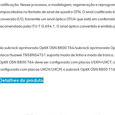
codificação. Nesse processo, a modelagem, regeneração e reprogram
empacotadas no formato de sinal de quadro OTN. O sinal codificado é
conversão E/O, transmite um sinal óptico OTU4 que está em confor
recomendado pela ITU-T G.694.1. O sinal óptico convertido é emitido p
No subrack aprimorado OptiX OSN 8800 T64/subrack aprimorado Op
placa Huawei TN58NS4T51 suporta modo de linha e modo de tronco. 
OptiX OSN 8800 T64 deve ser configurado com placas USXH+UXCT; o
configurado com placas UXCH/UXCM; o subrack OptiX OSN 8800 T16
Detalhes do produto