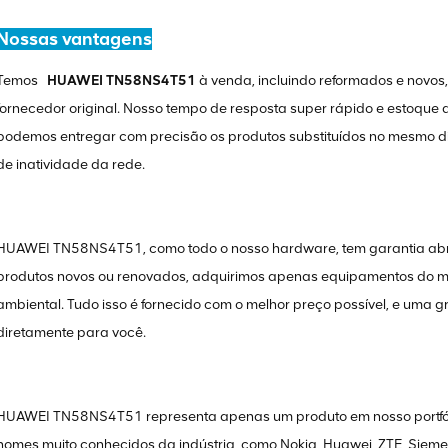
Nossas vantagens
Temos
HUAWEI TN58NS4T51
à venda, incluindo reformados e novos
fornecedor original. Nosso tempo de resposta super rápido e estoque
podemos entregar com precisão os produtos substituídos no mesmo dia
de inatividade da rede.
HUAWEI TN58NS4T51, como todo o nosso hardware, tem garantia abr
produtos novos ou renovados, adquirimos apenas equipamentos do m
ambiental. Tudo isso é fornecido com o melhor preço possível, e uma 
diretamente para você.
HUAWEI TN58NS4T51 representa apenas um produto em nosso portfólio 
nomes muito conhecidos da indústria, como Nokia, Huawei, ZTE, Siemens,