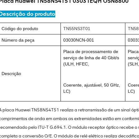
Placa Huawei TN58NS4T51 03031EQH OSN8800
Descrição do produto
Código do produto
TN55NS3T01
TN58
Número da peça
03030NCN-001
0303
Placa de processamento de
Placa
serviço de linha de 40 Gbit/s
servi
(ULH, HFEC,
(SLH
Descrição
Coerente, ajustável, 50 GHz,
Coere
LC)
LC)
A placa Huawei TN58NS4T51 realiza a retransmissão de um sinal óptic
comprimentos de onda em ambas as extremidades estão em confor
recomendado pelo ITU-T G.694.1. O módulo receptor óptico recebe o sin
completa a conversão O/E. O módulo de relé elétrico realiza decodifi