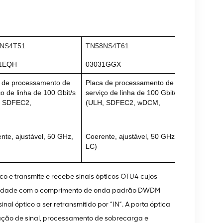
NS4T51
TN58NS4T61
1EQH
03031GGX
 de processamento de
Placa de processamento de
ço de linha de 100 Gbit/s
serviço de linha de 100 Gbit/s
, SDFEC2,
(ULH, SDFEC2, wDCM,
nte, ajustável, 50 GHz,
Coerente, ajustável, 50 GHz,
LC)
o e transmite e recebe sinais ópticos OTU4 cujos
midade com o comprimento de onda padrão DWDM
al óptico a ser retransmitido por “IN”. A porta óptica
cação de sinal, processamento de sobrecarga e