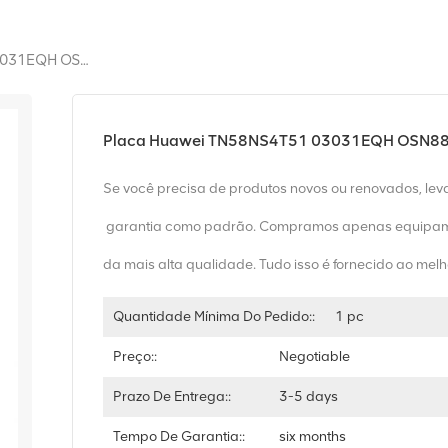
Placa Huawei TN58NS4T51 03031EQH OSN8800
Placa Huawei TN58NS4T51 03031EQH OSN8
Se você precisa de produtos novos ou renovados, le
garantia como padrão. Compramos apenas equipam
da mais alta qualidade. Tudo isso é fornecido ao melh
Quantidade Mínima Do Pedido::
1 pc
Preço::
Negotiable
Prazo De Entrega::
3-5 days
Tempo De Garantia::
six months