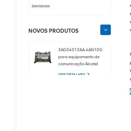
Servidores
NOVOS PRODUTOS
3AG34013AA 4AN10G
para equipamento de
comunicação Alcatel
Lucent
VER DETALHES
02350CDV Disco rígido
de servidor SAS de 2,5
polegadas, 1,2 TB, 10K
e 12 Gbps
VER DETALHES