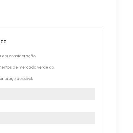
800
va em consideração
entos de mercado verde do
or preço possível.